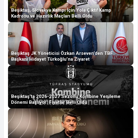
Beşiktaş, Slovakya Kampı İçin Yola Çıktı! Kamp
Kadrosu ve Hazırlık Maçları Belli Oldu
Beşiktaş JK Yöneticisi Özkan Arseven’den TBF
Başkanı Hidayet Türkoğlu’na Ziyaret
Beşiktaş’ta 2026-2027 Sezonu Kombine Yenileme
Dönemi Başlıyor: Fiyatlar Belli Oldu