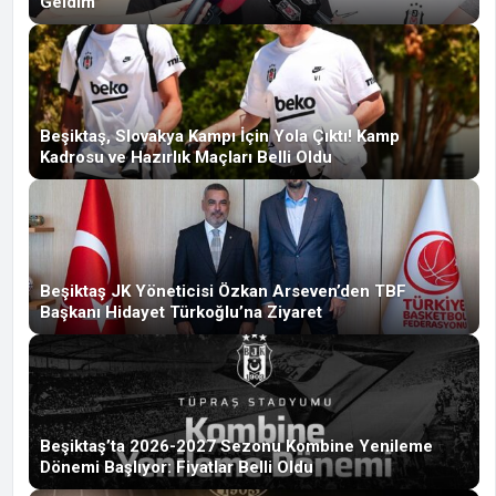
Geldim”
Beşiktaş, Slovakya Kampı İçin Yola Çıktı! Kamp
Kadrosu ve Hazırlık Maçları Belli Oldu
Beşiktaş JK Yöneticisi Özkan Arseven’den TBF
Başkanı Hidayet Türkoğlu’na Ziyaret
Beşiktaş’ta 2026-2027 Sezonu Kombine Yenileme
Dönemi Başlıyor: Fiyatlar Belli Oldu