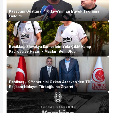
Kassoum Ouattara: “Türkiye’nin En Büyük Takımına
Geldim”
Beşiktaş, Slovakya Kampı İçin Yola Çıktı! Kamp
Kadrosu ve Hazırlık Maçları Belli Oldu
Beşiktaş JK Yöneticisi Özkan Arseven’den TBF
Başkanı Hidayet Türkoğlu’na Ziyaret