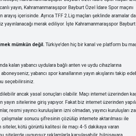
anlı yayın, Kahramanmaraşspor Bayburt Özel İdare Spor maçını
in arayış içerisinde. Ayrıca TFF 2.Lig maçları şeklinde aramalar da
siz yayınlanacağı merak ediliyor. İşte Kahramanmaraşspor Bayburt
bilmek mümkün değil.
Türkiye’den hiç bir kanal ve platform bu ma
nda kalan yabancı uydulara bağlı anten ve uydu cihazlarına
aboneyseniz; yabancı spor kanallarının yayın akışlarını takip edebi
u seçebilirsiniz.
ilebilir ancak yasal sonuçları olabilir. Maçı internet üzerinden ka
 yayın sitelerine giriş yapıyor. Fakat biz internet üzerinden yapıl
lar, resmi yayıncı kuruluşların izni olmadan, yayıncı kuruluşları za
k çalışmalar sonucu şifresinin çözülüp internete aktarılması ile
siteler, kötü görüntü kalitesi ile maçı 4-5 dakikaya varan
 sitelerde uygunsuz reklamlarla karşılaşabilir, bilgisayara