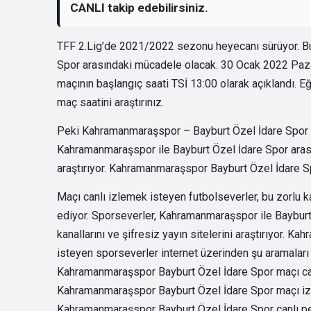
CANLI takip edebilirsiniz.
TFF 2.Lig’de 2021/2022 sezonu heyecanı sürüyor. B
Spor arasındaki mücadele olacak. 30 Ocak 2022 Pa
maçının başlangıç saati TSİ 13:00 olarak açıklandı. E
maç saatini araştırınız.
Peki Kahramanmaraşspor – Bayburt Özel İdare Spor ma
Kahramanmaraşspor ile Bayburt Özel İdare Spor arasın
araştırıyor. Kahramanmaraşspor Bayburt Özel İdare Spo
Maçı canlı izlemek isteyen futbolseverler, bu zorlu k
ediyor. Sporseverler, Kahramanmaraşspor ile Bayburt
kanallarını ve şifresiz yayın sitelerini araştırıyor.
isteyen sporseverler internet üzerinden şu aramalar
Kahramanmaraşspor Bayburt Özel İdare Spor maçı canl
Kahramanmaraşspor Bayburt Özel İdare Spor maçı izl
Kahramanmaraşspor Bayburt Özel İdare Spor canlı pe