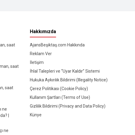
Hakkımızda
an, saat
AjansBeşiktaş.com Hakkında
Reklam Ver
İletişim
aman, saat
İhlal Talepleri ve “Uyar Kaldır” Sistemi
Hukuka Aykırılık Bildirimi (Illegality Notice)
n, saat
Çerez Politikası (Cookie Policy)
Kullanım Şartları (Terms of Use)
Gizlilik Bildirimi (Privacy and Data Policy)
ı ne
Künye
da? |
çı ne