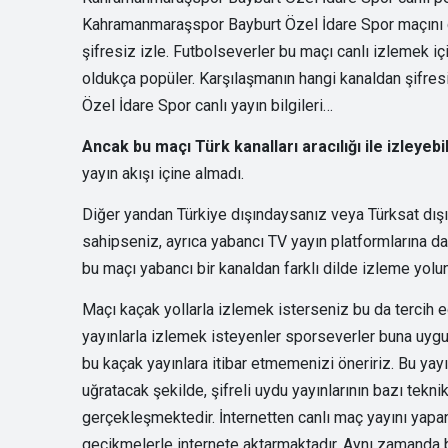
Kahramanmaraşspor Bayburt Özel İdare Spor maçını c
şifresiz izle. Futbolseverler bu maçı canlı izlemek iç
oldukça popüler. Karşılaşmanın hangi kanaldan şifre
Özel İdare Spor canlı yayın bilgileri…
Ancak bu maçı Türk kanalları aracılığı ile izleye
yayın akışı içine almadı.
Diğer yandan Türkiye dışındaysanız veya Türksat dışı
sahipseniz, ayrıca yabancı TV yayın platformlarına da 
bu maçı yabancı bir kanaldan farklı dilde izleme yolun
Maçı kaçak yollarla izlemek isterseniz bu da tercih ed
yayınlarla izlemek isteyenler sporseverler buna uygun
bu kaçak yayınlara itibar etmemenizi öneririz. Bu yayın
uğratacak şekilde, şifreli uydu yayınlarının bazı tekni
gerçekleşmektedir. İnternetten canlı maç yayını yapan 
gecikmelerle internete aktarmaktadır. Aynı zamanda bu