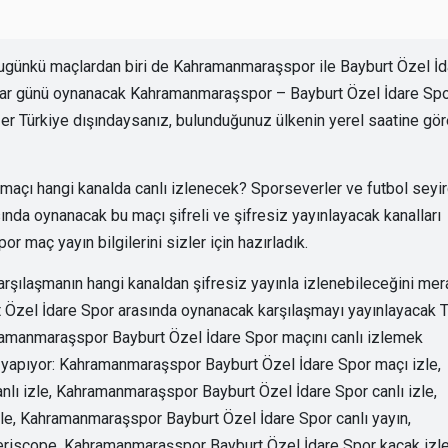
ugünkü maçlardan biri de Kahramanmaraşspor ile Bayburt Özel İd
zar günü oynanacak Kahramanmaraşspor – Bayburt Özel İdare Sp
ğer Türkiye dışındaysanız, bulunduğunuz ülkenin yerel saatine gö
çı hangi kanalda canlı izlenecek? Sporseverler ve futbol seyir
da oynanacak bu maçı şifreli ve şifresiz yayınlayacak kanalları
r maç yayın bilgilerini sizler için hazırladık.
arşılaşmanın hangi kanaldan şifresiz yayınla izlenebileceğini mer
 Özel İdare Spor arasında oynanacak karşılaşmayı yayınlayacak 
 Kahramanmaraşspor Bayburt Özel İdare Spor maçını canlı izlemek
ı yapıyor: Kahramanmaraşspor Bayburt Özel İdare Spor maçı izle,
ı izle, Kahramanmaraşspor Bayburt Özel İdare Spor canlı izle,
e, Kahramanmaraşspor Bayburt Özel İdare Spor canlı yayın,
riscope, Kahramanmaraşspor Bayburt Özel İdare Spor kaçak izle