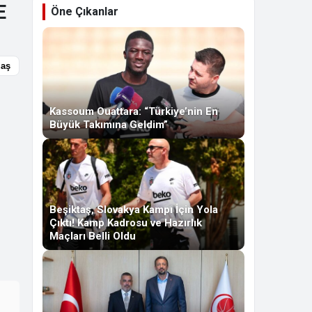
E
Öne Çıkanlar
laş
Kassoum Ouattara: “Türkiye’nin En
Büyük Takımına Geldim”
Beşiktaş, Slovakya Kampı İçin Yola
Çıktı! Kamp Kadrosu ve Hazırlık
Maçları Belli Oldu