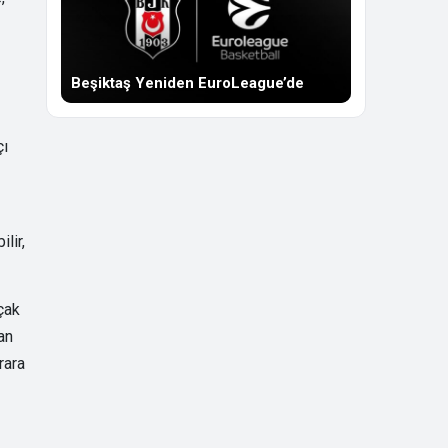
Beşiktaş Yeniden EuroLeague’de
çı
lir,
çak
an
rara