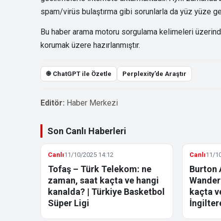
spam/virüs bulaştırma gibi sorunlarla da yüz yüze gel
Bu haber arama motoru sorgulama kelimeleri üzerinden 
korumak üzere hazırlanmıştır.
֎ ChatGPT ile Özetle
Perplexity’de Araştır
Editör:
Haber Merkezi
Son Canlı Haberleri
Canlı
11/10/2025 14:12
Canlı
11/10
Tofaş – Türk Telekom: ne
Burton 
zaman, saat kaçta ve hangi
Wandere
kanalda? | Türkiye Basketbol
kaçta v
Süper Ligi
İngilter