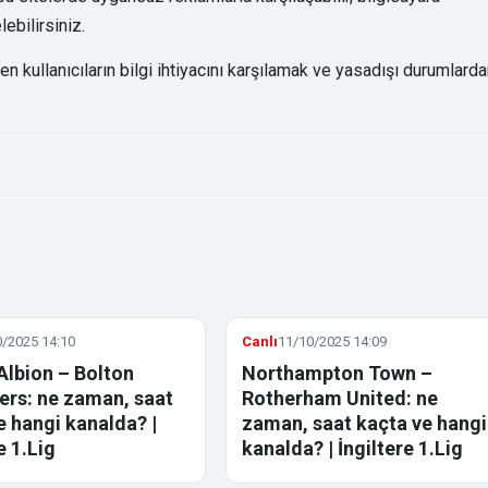
ebilirsiniz.
kullanıcıların bilgi ihtiyacını karşılamak ve yasadışı durumlard
/2025 14:10
Canlı
11/10/2025 14:09
Albion – Bolton
Northampton Town –
rs: ne zaman, saat
Rotherham United: ne
e hangi kanalda? |
zaman, saat kaçta ve hangi
e 1.Lig
kanalda? | İngiltere 1.Lig