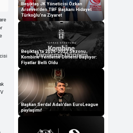
Beşiktaş JK Yöneticisi Özkan
Arseven’den TBF Başkanı Hidayet
Türkoğlu’na Ziyaret
are
or
re
Beşiktaş’ta 2026-2027 Sezonu
cisi
Kombine Yenileme Dönemi Başlıyor:
Fiyatlar Belli Oldu
ak
TV
Başkan Serdal Adalı’dan EuroLeague
paylaşımı!
,