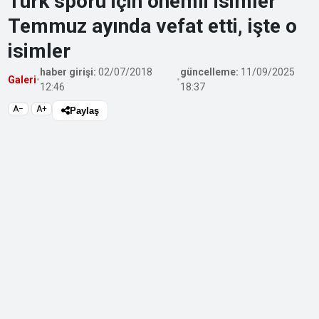
Türk sporu için önemli isimler
Temmuz ayında vefat etti, işte o
isimler
haber girişi:
02/07/2018
güncelleme:
11/09/2025
Galeri
•
•
12:46
18:37
A−
A+
Paylaş