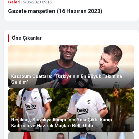
Galeri
16/06/2023 09:16
Gazete manşetleri (16 Haziran 2023)
Öne Çıkanlar
Kassoum Ouattara: “Türkiye’nin En Büyük Takımına
Geldim”
Beşiktaş, Slovakya Kampı İçin Yola Çıktı! Kamp
Kadrosu ve Hazırlık Maçları Belli Oldu