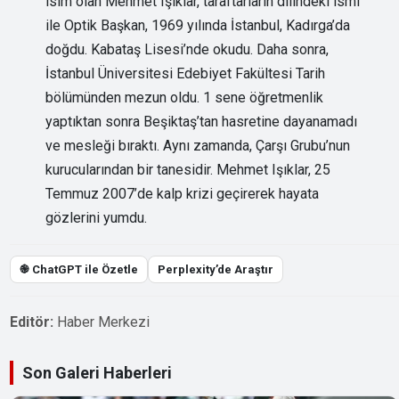
isim olan Mehmet Işıklar, taraftarların dilindeki ismi
ile Optik Başkan, 1969 yılında İstanbul, Kadırga’da
doğdu. Kabataş Lisesi’nde okudu. Daha sonra,
İstanbul Üniversitesi Edebiyet Fakültesi Tarih
bölümünden mezun oldu. 1 sene öğretmenlik
yaptıktan sonra Beşiktaş’tan hasretine dayanamadı
ve mesleği bıraktı. Aynı zamanda, Çarşı Grubu’nun
kurucularından bir tanesidir. Mehmet Işıklar, 25
Temmuz 2007’de kalp krizi geçirerek hayata
gözlerini yumdu.
֎ ChatGPT ile Özetle
Perplexity’de Araştır
Editör:
Haber Merkezi
Son Galeri Haberleri