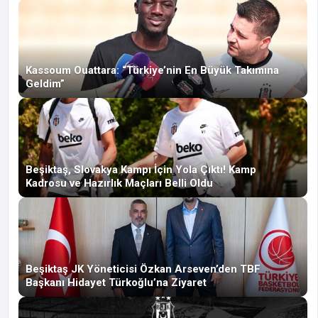
Kassoum Ouattara: “Türkiye’nin En Büyük Takımına
Geldim”
Beşiktaş, Slovakya Kampı İçin Yola Çıktı! Kamp
Kadrosu ve Hazırlık Maçları Belli Oldu
Beşiktaş JK Yöneticisi Özkan Arseven’den TBF
Başkanı Hidayet Türkoğlu’na Ziyaret