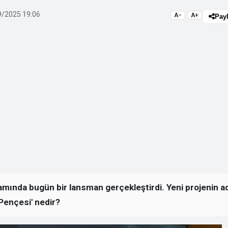
/2025 19:06
A−
A+
Pay
mında bugün bir lansman gerçekleştirdi. Yeni projenin a
l Pençesi' nedir?