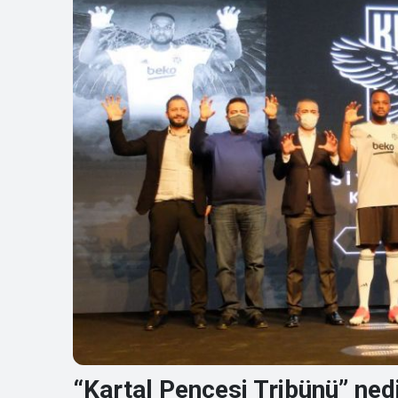
“Kartal Pençesi Tribünü” ned