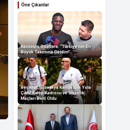
Öne Çıkanlar
Kassoum Ouattara: “Türkiye’nin En
Büyük Takımına Geldim”
Beşiktaş, Slovakya Kampı İçin Yola
Çıktı! Kamp Kadrosu ve Hazırlık
Maçları Belli Oldu