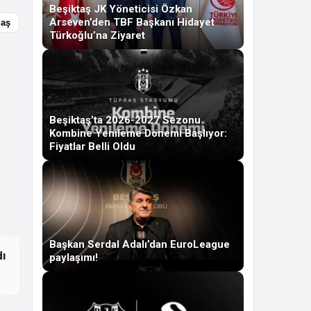
Beşiktaş JK Yöneticisi Özkan
Arseven’den TBF Başkanı Hidayet
laş
Türkoğlu’na Ziyaret
Beşiktaş’ta 2026-2027 Sezonu
Kombine Yenileme Dönemi Başlıyor:
Fiyatlar Belli Oldu
Başkan Serdal Adalı’dan EuroLeague
dı
paylaşımı!