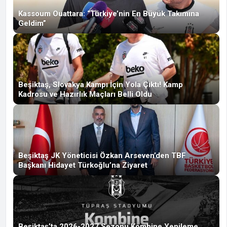
Kassoum Ouattara: “Türkiye’nin En Büyük Takımına
Geldim”
Beşiktaş, Slovakya Kampı İçin Yola Çıktı! Kamp
Kadrosu ve Hazırlık Maçları Belli Oldu
Beşiktaş JK Yöneticisi Özkan Arseven’den TBF
Başkanı Hidayet Türkoğlu’na Ziyaret
Beşiktaş’ta 2026-2027 Sezonu Kombine Yenileme