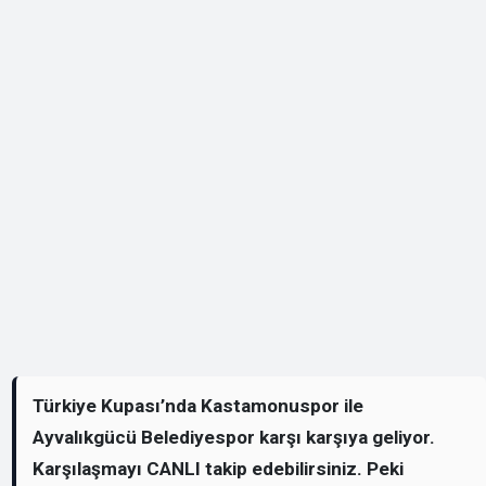
Türkiye Kupası’nda Kastamonuspor ile
Ayvalıkgücü Belediyespor karşı karşıya geliyor.
Karşılaşmayı CANLI takip edebilirsiniz. Peki