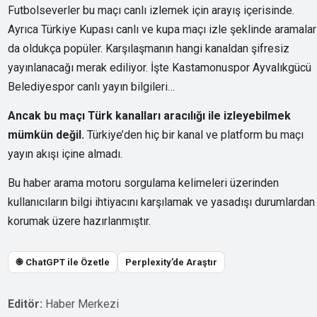
Futbolseverler bu maçı canlı izlemek için arayış içerisinde.
Ayrıca Türkiye Kupası canlı ve kupa maçı izle şeklinde aramalar
da oldukça popüler. Karşılaşmanın hangi kanaldan şifresiz
yayınlanacağı merak ediliyor. İşte Kastamonuspor Ayvalıkgücü
Belediyespor canlı yayın bilgileri…
Ancak bu maçı Türk kanalları aracılığı ile izleyebilmek
mümkün değil.
Türkiye’den hiç bir kanal ve platform bu maçı
yayın akışı içine almadı.
Bu haber arama motoru sorgulama kelimeleri üzerinden
kullanıcıların bilgi ihtiyacını karşılamak ve yasadışı durumlardan
korumak üzere hazırlanmıştır.
֎ ChatGPT ile Özetle
Perplexity’de Araştır
Editör:
Haber Merkezi