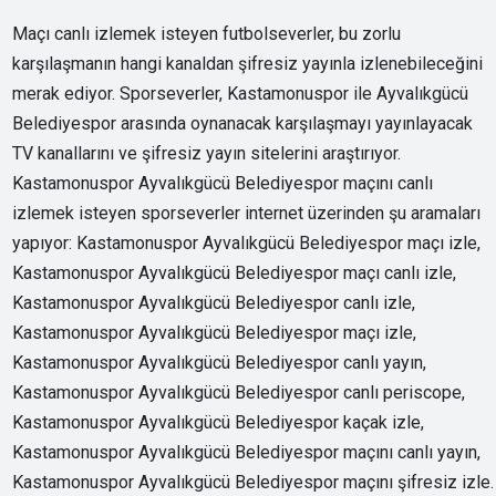
Maçı canlı izlemek isteyen futbolseverler, bu zorlu
karşılaşmanın hangi kanaldan şifresiz yayınla izlenebileceğini
merak ediyor. Sporseverler, Kastamonuspor ile Ayvalıkgücü
Belediyespor arasında oynanacak karşılaşmayı yayınlayacak
TV kanallarını ve şifresiz yayın sitelerini araştırıyor.
Kastamonuspor Ayvalıkgücü Belediyespor maçını canlı
izlemek isteyen sporseverler internet üzerinden şu aramaları
yapıyor: Kastamonuspor Ayvalıkgücü Belediyespor maçı izle,
Kastamonuspor Ayvalıkgücü Belediyespor maçı canlı izle,
Kastamonuspor Ayvalıkgücü Belediyespor canlı izle,
Kastamonuspor Ayvalıkgücü Belediyespor maçı izle,
Kastamonuspor Ayvalıkgücü Belediyespor canlı yayın,
Kastamonuspor Ayvalıkgücü Belediyespor canlı periscope,
Kastamonuspor Ayvalıkgücü Belediyespor kaçak izle,
Kastamonuspor Ayvalıkgücü Belediyespor maçını canlı yayın,
Kastamonuspor Ayvalıkgücü Belediyespor maçını şifresiz izle.