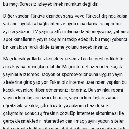
bu maçı ücretsiz izleyebilmek mümkün değildir.
Diğer yandan Türkiye dışındaysanız veya Türksat dışında kalan
yabancı uydulara bağlı anten ve uydu cihazlarına sahipseniz,
ayrıca yabancı TV yayın platformlarına da aboneyseniz; yabancı
spor kanallarının yayın akışlarını takip edebilir, bu maçı yabancı
bir kanaldan farklı dilde izleme yolunu seçebilirsiniz.
Maçı kaçak yollarla izlemek isterseniz bu da tercih edilebilir
ancak yasal sonuçları olabilir. Maçı internet üzerinden kaçak
yayınlarla izlemek isteyenler sporseverler buna uygun yayın
sitelerine giriş yapıyor. Fakat biz internet üzerinden yapılan bu
kaçak yayınlara itibar etmemenizi öneririz. Bu yayınlar, resmi
yayıncı kuruluşların izni olmadan, yayıncı kuruluşları zarara
uğratacak şekilde, şifreli uydu yayınlarının bazı teknik
çalışmalar sonucu şifresinin çözülüp internete aktarılması ile
gerçekleşmektedir. İnternetten canlı maç yayını yapan siteler,
kötü görüntü kalitesi ile maçı 4-5 dakikaya varan gecikmelerle