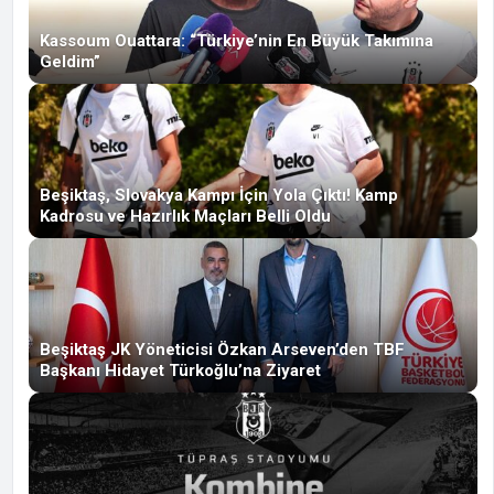
Kassoum Ouattara: “Türkiye’nin En Büyük Takımına
Geldim”
Beşiktaş, Slovakya Kampı İçin Yola Çıktı! Kamp
Kadrosu ve Hazırlık Maçları Belli Oldu
Beşiktaş JK Yöneticisi Özkan Arseven’den TBF
Başkanı Hidayet Türkoğlu’na Ziyaret