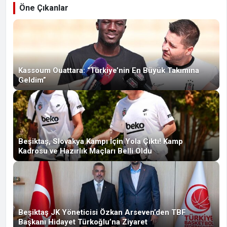
Öne Çıkanlar
Kassoum Ouattara: “Türkiye’nin En Büyük Takımına
Geldim”
Beşiktaş, Slovakya Kampı İçin Yola Çıktı! Kamp
Kadrosu ve Hazırlık Maçları Belli Oldu
Beşiktaş JK Yöneticisi Özkan Arseven’den TBF
Başkanı Hidayet Türkoğlu’na Ziyaret