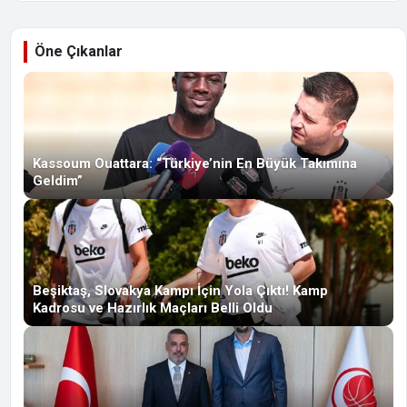
Öne Çıkanlar
Kassoum Ouattara: “Türkiye’nin En Büyük Takımına
Geldim”
Beşiktaş, Slovakya Kampı İçin Yola Çıktı! Kamp
Kadrosu ve Hazırlık Maçları Belli Oldu