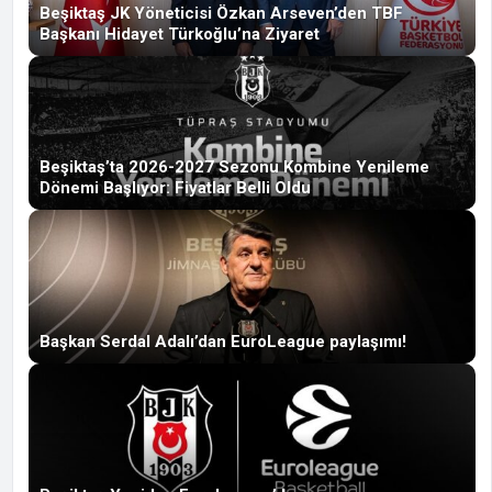
Beşiktaş JK Yöneticisi Özkan Arseven’den TBF
Başkanı Hidayet Türkoğlu’na Ziyaret
Beşiktaş’ta 2026-2027 Sezonu Kombine Yenileme
Dönemi Başlıyor: Fiyatlar Belli Oldu
Başkan Serdal Adalı’dan EuroLeague paylaşımı!