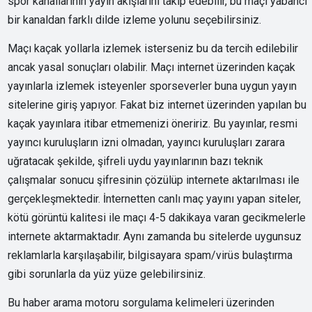
spor kanallarının yayın akışlarını takip edebilir, bu maçı yabancı
bir kanaldan farklı dilde izleme yolunu seçebilirsiniz.
Maçı kaçak yollarla izlemek isterseniz bu da tercih edilebilir
ancak yasal sonuçları olabilir. Maçı internet üzerinden kaçak
yayınlarla izlemek isteyenler sporseverler buna uygun yayın
sitelerine giriş yapıyor. Fakat biz internet üzerinden yapılan bu
kaçak yayınlara itibar etmemenizi öneririz. Bu yayınlar, resmi
yayıncı kuruluşların izni olmadan, yayıncı kuruluşları zarara
uğratacak şekilde, şifreli uydu yayınlarının bazı teknik
çalışmalar sonucu şifresinin çözülüp internete aktarılması ile
gerçekleşmektedir. İnternetten canlı maç yayını yapan siteler,
kötü görüntü kalitesi ile maçı 4-5 dakikaya varan gecikmelerle
internete aktarmaktadır. Aynı zamanda bu sitelerde uygunsuz
reklamlarla karşılaşabilir, bilgisayara spam/virüs bulaştırma
gibi sorunlarla da yüz yüze gelebilirsiniz.
Bu haber arama motoru sorgulama kelimeleri üzerinden