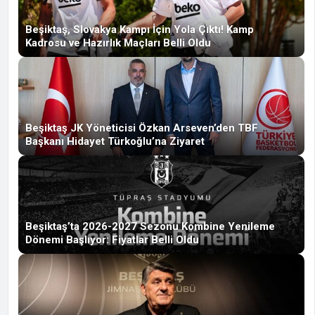
Beşiktaş, Slovakya Kampı İçin Yola Çıktı! Kamp
Kadrosu ve Hazırlık Maçları Belli Oldu
Beşiktaş JK Yöneticisi Özkan Arseven’den TBF
Başkanı Hidayet Türkoğlu’na Ziyaret
Beşiktaş’ta 2026-2027 Sezonu Kombine Yenileme
Dönemi Başlıyor: Fiyatlar Belli Oldu