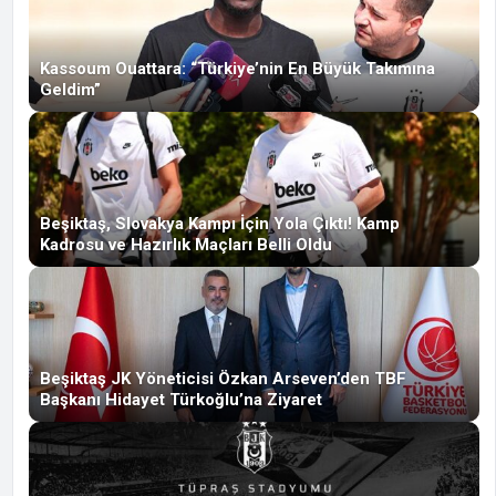
Kassoum Ouattara: “Türkiye’nin En Büyük Takımına
Geldim”
Beşiktaş, Slovakya Kampı İçin Yola Çıktı! Kamp
Kadrosu ve Hazırlık Maçları Belli Oldu
Beşiktaş JK Yöneticisi Özkan Arseven’den TBF
Başkanı Hidayet Türkoğlu’na Ziyaret