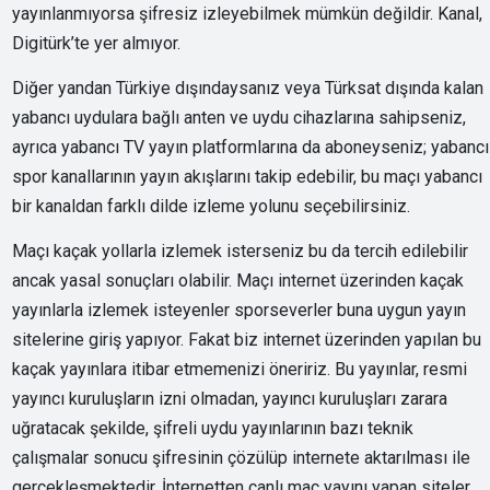
yayınlanmıyorsa şifresiz izleyebilmek mümkün değildir. Kanal,
Digitürk’te yer almıyor.
Diğer yandan Türkiye dışındaysanız veya Türksat dışında kalan
yabancı uydulara bağlı anten ve uydu cihazlarına sahipseniz,
ayrıca yabancı TV yayın platformlarına da aboneyseniz; yabancı
spor kanallarının yayın akışlarını takip edebilir, bu maçı yabancı
bir kanaldan farklı dilde izleme yolunu seçebilirsiniz.
Maçı kaçak yollarla izlemek isterseniz bu da tercih edilebilir
ancak yasal sonuçları olabilir. Maçı internet üzerinden kaçak
yayınlarla izlemek isteyenler sporseverler buna uygun yayın
sitelerine giriş yapıyor. Fakat biz internet üzerinden yapılan bu
kaçak yayınlara itibar etmemenizi öneririz. Bu yayınlar, resmi
yayıncı kuruluşların izni olmadan, yayıncı kuruluşları zarara
uğratacak şekilde, şifreli uydu yayınlarının bazı teknik
çalışmalar sonucu şifresinin çözülüp internete aktarılması ile
gerçekleşmektedir. İnternetten canlı maç yayını yapan siteler,