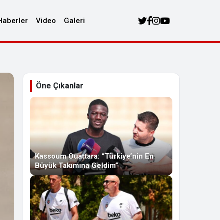
Haberler
Video
Galeri
Öne Çıkanlar
Kassoum Ouattara: “Türkiye’nin En
Büyük Takımına Geldim”