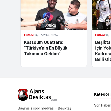
Futbol
04/07/2026 13:52
Futbol
01/0
Kassoum Ouattara:
Beşikta
“Türkiye’nin En Büyük
İçin Yo
Takımına Geldim”
Kadrosu
Belli Ol
Kategori
Son Haberl
Bağımsız spor medyası – Beşiktaş