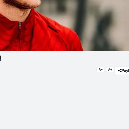
!
A−
A+
Pay