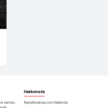
Hakkımızda
 ne zaman,
AjansBeşiktaş.com Hakkında
ırlık