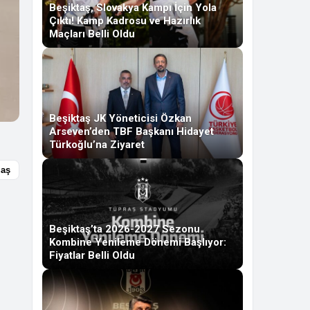
Beşiktaş, Slovakya Kampı İçin Yola
Çıktı! Kamp Kadrosu ve Hazırlık
Maçları Belli Oldu
Beşiktaş JK Yöneticisi Özkan
Arseven’den TBF Başkanı Hidayet
Türkoğlu’na Ziyaret
laş
Beşiktaş’ta 2026-2027 Sezonu
Kombine Yenileme Dönemi Başlıyor:
Fiyatlar Belli Oldu