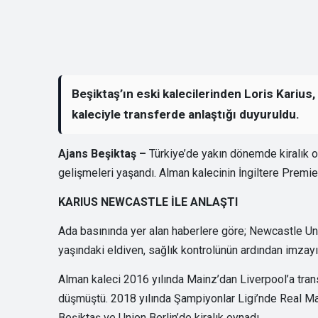
Beşiktaş’ın eski kalecilerinden Loris Karius
kaleciyle transferde anlaştığı duyuruldu.
Ajans Beşiktaş –
Türkiye’de yakın dönemde kiralık ol
gelişmeleri yaşandı. Alman kalecinin İngiltere Premier
KARIUS NEWCASTLE İLE ANLAŞTI
Ada basınında yer alan haberlere göre; Newcastle Uni
yaşındaki eldiven, sağlık kontrolünün ardından imzayı
Alman kaleci 2016 yılında Mainz’dan Liverpool’a tr
düşmüştü. 2018 yılında Şampiyonlar Ligi’nde Real Mad
Beşiktaş ve Union Berlin’de kiralık oynadı.