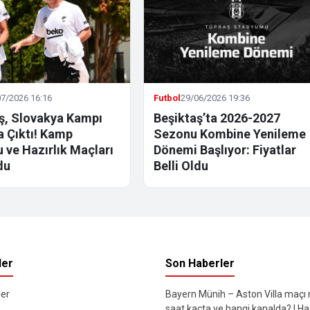
7/2026 16:16
Futbol
29/06/2026 19:36
ş, Slovakya Kampı
Beşiktaş’ta 2026-2027
la Çıktı! Kamp
Sezonu Kombine Yenileme
 ve Hazırlık Maçları
Dönemi Başlıyor: Fiyatlar
du
Belli Oldu
ler
Son Haberler
er
Bayern Münih – Aston Villa maçı
saat kaçta ve hangi kanalda? | Haz