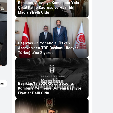
Beşiktaş, Slovakya Kampı İçin Yola
Çıktı! Kamp Kadrosu ve Hazırlık
Maçları Belli Oldu
Beşiktaş JK Yöneticisi Özkan
Arseven’den TBF Başkanı Hidayet
Türkoğlu’na Ziyaret
Beşiktaş’ta 2026-2027 Sezonu
laş
Kombine Yenileme Dönemi Başlıyor:
Fiyatlar Belli Oldu