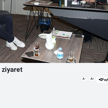
 ziyaret
A−
A+
Pay