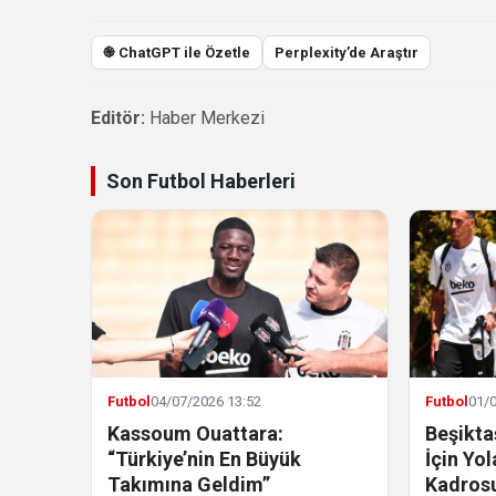
֎ ChatGPT ile Özetle
Perplexity’de Araştır
Editör:
Haber Merkezi
Son Futbol Haberleri
Futbol
04/07/2026 13:52
Futbol
01/0
Kassoum Ouattara:
Beşikta
“Türkiye’nin En Büyük
İçin Yo
Takımına Geldim”
Kadrosu