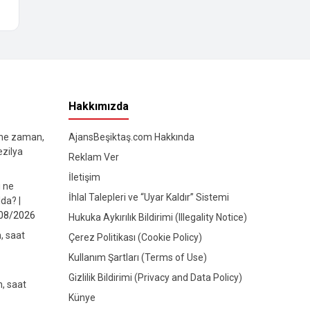
Hakkımızda
 ne zaman,
AjansBeşiktaş.com Hakkında
ezilya
Reklam Ver
İletişim
ı ne
İhlal Talepleri ve “Uyar Kaldır” Sistemi
da? |
08/2026
Hukuka Aykırılık Bildirimi (Illegality Notice)
, saat
Çerez Politikası (Cookie Policy)
Kullanım Şartları (Terms of Use)
Gizlilik Bildirimi (Privacy and Data Policy)
, saat
Künye