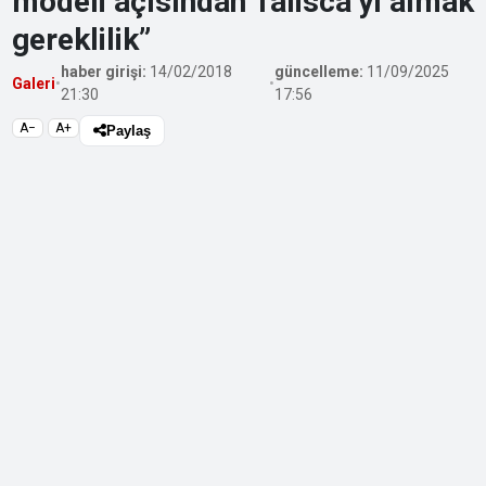
modeli açısından Talisca’yı almak
gereklilik”
haber girişi:
14/02/2018
güncelleme:
11/09/2025
Galeri
•
•
21:30
17:56
A−
A+
Paylaş