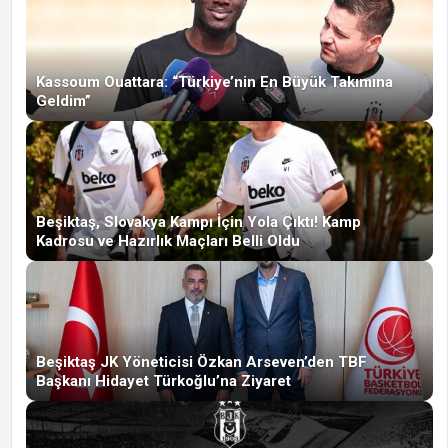
Kassoum Ouattara: “Türkiye’nin En Büyük Takımına
Geldim”
Beşiktaş, Slovakya Kampı İçin Yola Çıktı! Kamp
Kadrosu ve Hazırlık Maçları Belli Oldu
Beşiktaş JK Yöneticisi Özkan Arseven’den TBF
Başkanı Hidayet Türkoğlu’na Ziyaret