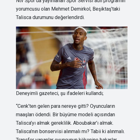
Ntv Spor’da yayınlanan Spor Servisi adlı programın
yorumcusu olan Mehmet Demirkol, Beşiktaş’taki
Talisca durumunu değerlendirdi.
Deneyimli gazeteci, şu ifadeleri kullandı;
“Cenk’ten gelen para nereye gitti? Oyuncuların
maaşları ödendi. Bir büyüme modeli açısından
Talisca’yı almak gereklilik. Aboubakar’ı almak.
Talisca’nın bonservisi alınmalı mı? Tabii ki alınmalı.
Transfer yapanlar oyuncunun kökenine bakarlar.