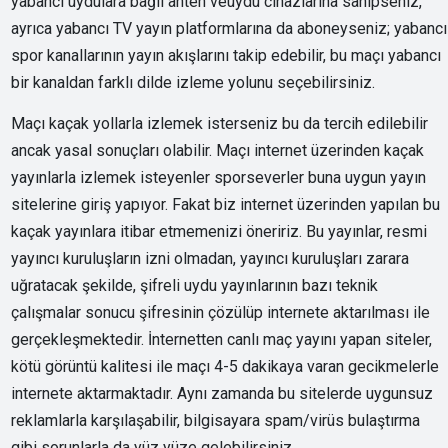
yabancı uydulara bağlı anten veuydu cihazlarına sahipseniz,
ayrıca yabancı TV yayın platformlarına da aboneyseniz; yabancı
spor kanallarının yayın akışlarını takip edebilir, bu maçı yabancı
bir kanaldan farklı dilde izleme yolunu seçebilirsiniz.
Maçı kaçak yollarla izlemek isterseniz bu da tercih edilebilir
ancak yasal sonuçları olabilir. Maçı internet üzerinden kaçak
yayınlarla izlemek isteyenler sporseverler buna uygun yayın
sitelerine giriş yapıyor. Fakat biz internet üzerinden yapılan bu
kaçak yayınlara itibar etmemenizi öneririz. Bu yayınlar, resmi
yayıncı kuruluşların izni olmadan, yayıncı kuruluşları zarara
uğratacak şekilde, şifreli uydu yayınlarının bazı teknik
çalışmalar sonucu şifresinin çözülüp internete aktarılması ile
gerçekleşmektedir. İnternetten canlı maç yayını yapan siteler,
kötü görüntü kalitesi ile maçı 4-5 dakikaya varan gecikmelerle
internete aktarmaktadır. Aynı zamanda bu sitelerde uygunsuz
reklamlarla karşılaşabilir, bilgisayara spam/virüs bulaştırma
gibi sorunlarla da yüz yüze gelebilirsiniz.