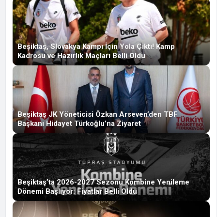
Beşiktaş, Slovakya Kampı İçin Yola Çıktı! Kamp
Kadrosu ve Hazırlık Maçları Belli Oldu
Beşiktaş JK Yöneticisi Özkan Arseven’den TBF
Başkanı Hidayet Türkoğlu’na Ziyaret
Beşiktaş’ta 2026-2027 Sezonu Kombine Yenileme
Dönemi Başlıyor: Fiyatlar Belli Oldu