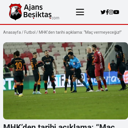
Anasayfa
/
Futbol
/
MHK’den tarihi açıklama: “Maç vermeyeceğiz!”
MHK’den tarihi açıklama: “Maç