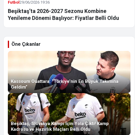
Futbol
29/06/2026 19:36
Beşiktaş’ta 2026-2027 Sezonu Kombine
Yenileme Dönemi Başlıyor: Fiyatlar Belli Oldu
Öne Çıkanlar
Kassoum Ouattara: “Türkiye’nin En Büyük Takımına
Geldim”
Beşiktaş, Slovakya Kampı İçin Yola Çıktı! Kamp
Kadrosu ve Hazırlık Maçları Belli Oldu