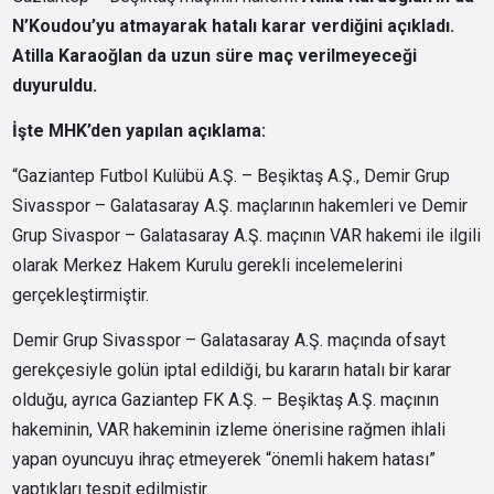
N’Koudou’yu atmayarak hatalı karar verdiğini açıkladı.
Atilla Karaoğlan da uzun süre maç verilmeyeceği
duyuruldu.
İşte MHK’den yapılan açıklama:
“Gaziantep Futbol Kulübü A.Ş. – Beşiktaş A.Ş., Demir Grup
Sivasspor – Galatasaray A.Ş. maçlarının hakemleri ve Demir
Grup Sivaspor – Galatasaray A.Ş. maçının VAR hakemi ile ilgili
olarak Merkez Hakem Kurulu gerekli incelemelerini
gerçekleştirmiştir.
Demir Grup Sivasspor – Galatasaray A.Ş. maçında ofsayt
gerekçesiyle golün iptal edildiği, bu kararın hatalı bir karar
olduğu, ayrıca Gaziantep FK A.Ş. – Beşiktaş A.Ş. maçının
hakeminin, VAR hakeminin izleme önerisine rağmen ihlali
yapan oyuncuyu ihraç etmeyerek “önemli hakem hatası”
yaptıkları tespit edilmiştir.