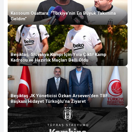
Kassoum Ouattara: “Türkiye’nin En Büyük Takımına
Geldim”
Beşiktaş, Slovakya Kampı İçin Yola Çıktı! Kamp
Kadrosu ve Hazırlık Maçları Belli Oldu
Beşiktaş JK Yöneticisi Özkan Arseven’den TBF
Başkanı Hidayet Türkoğlu’na Ziyaret