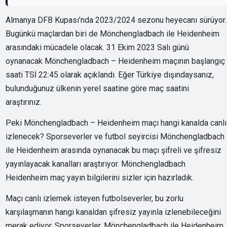
Almanya DFB Kupası’nda 2023/2024 sezonu heyecanı sürüyor.
Bugünkü maçlardan biri de Mönchengladbach ile Heidenheim
arasındaki mücadele olacak. 31 Ekim 2023 Salı günü
oynanacak Mönchengladbach – Heidenheim maçının başlangıç
saati TSİ 22:45 olarak açıklandı. Eğer Türkiye dışındaysanız,
bulunduğunuz ülkenin yerel saatine göre maç saatini
araştırınız.
Peki Mönchengladbach – Heidenheim maçı hangi kanalda canlı
izlenecek? Sporseverler ve futbol seyircisi Mönchengladbach
ile Heidenheim arasında oynanacak bu maçı şifreli ve şifresiz
yayınlayacak kanalları araştırıyor. Mönchengladbach
Heidenheim maç yayın bilgilerini sizler için hazırladık.
Maçı canlı izlemek isteyen futbolseverler, bu zorlu
karşılaşmanın hangi kanaldan şifresiz yayınla izlenebileceğini
merak ediyor. Sporseverler, Mönchengladbach ile Heidenheim