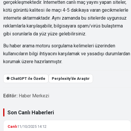
gerçekleşmektedir. İnternetten canlı maç yayını yapan siteler,
kötü görüntü kalitesi ile maçı 4-5 dakikaya varan gecikmelerle
internete aktarmaktadır. Aynı zamanda bu sitelerde uygunsuz
reklamlarla karşılaşabilir, bilgisayara spam/virüs bulaştırma
gibi sorunlarla da yüz yüze gelebilirsiniz.
Bu haber arama motoru sorgulama kelimeleri üzerinden
kullanıcıların bilgi ihtiyacını karşılamak ve yasadışı durumlardan
korumak üzere hazırlanmıştır.
֎ ChatGPT ile Özetle
Perplexity’de Araştır
Editör:
Haber Merkezi
Son Canlı Haberleri
Canlı
11/10/2025 14:12