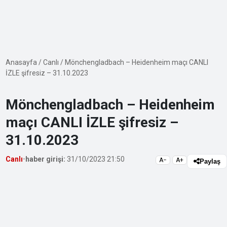
Anasayfa
/
Canlı
/
Mönchengladbach – Heidenheim maçı CANLI
İZLE şifresiz – 31.10.2023
Mönchengladbach – Heidenheim
maçı CANLI İZLE şifresiz –
31.10.2023
Canlı
•
haber girişi:
31/10/2023 21:50
A−
A+
Paylaş