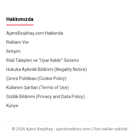
Hakkımızda
AjansBeşiktaş.com Hakkında
Reklam Ver
İletişim
İhlal Talepleri ve “Uyar Kaldır” Sistemi
Hukuka Aykırılık Bildirimi (Illegality Notice)
Çerez Politikası (Cookie Policy)
Kullanım Şartları (Terms of Use)
Gizlilik Bildirimi (Privacy and Data Policy)
Künye
© 2026 Ajans Beşiktaş - ajansbesiktas.com | Tüm hakları saklıdır.