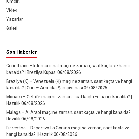
Kimdir?
Video
Yazarlar
Galeri
Son Haberler
Corinthians – Internacional maçı ne zaman, saat kaçta ve hangi
kanalda? | Brezilya Kupası
06/08/2026
Brezilya (K) – Venezuela (K) maçı ne zaman, saat kaçta ve hangi
kanalda? | Güney Amerika Şampiyonası
06/08/2026
Monaco – Getafe maçı ne zaman, saat kaçta ve hangi kanalda? |
Hazırlık
06/08/2026
Malaga – Al Arabi maçı ne zaman, saat kaçta ve hangi kanalda? |
Hazırlık
06/08/2026
Fiorentina – Deportivo La Coruna maçı ne zaman, saat kaçta ve
hangi kanalda? | Hazırlık
06/08/2026