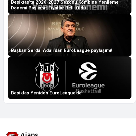
Beşiktaş’ta 2026-2027 Sezonu Kombine Yenileme
Dönemi Başlıyor: Fiyatlar Belli Oldu
Başkan Serdal Adalı’dan EuroLeague paylaşımı!
Beşiktaş Yeniden EuroLeague’de