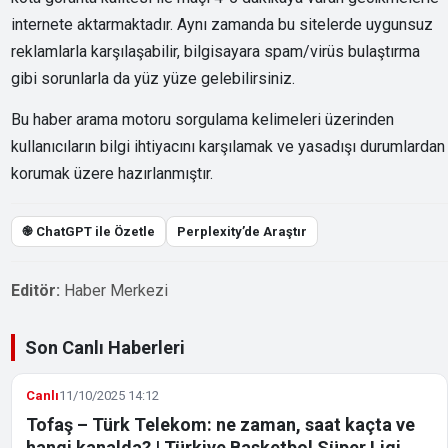
internete aktarmaktadır. Aynı zamanda bu sitelerde uygunsuz
reklamlarla karşılaşabilir, bilgisayara spam/virüs bulaştırma
gibi sorunlarla da yüz yüze gelebilirsiniz.
Bu haber arama motoru sorgulama kelimeleri üzerinden
kullanıcıların bilgi ihtiyacını karşılamak ve yasadışı durumlardan
korumak üzere hazırlanmıştır.
֎ ChatGPT ile Özetle
Perplexity’de Araştır
Editör:
Haber Merkezi
Son Canlı Haberleri
Canlı
11/10/2025 14:12
Tofaş – Türk Telekom: ne zaman, saat kaçta ve
hangi kanalda? | Türkiye Basketbol Süper Ligi