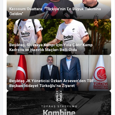
Kassoum Ouattara: “Türkiye’nin En Büyük Takımına
Geldim”
Beşiktaş, Slovakya Kampı İçin Yola Çıktı! Kamp
Kadrosu ve Hazırlık Maçları Belli Oldu
Beşiktaş JK Yöneticisi Özkan Arseven’den TBF
Başkanı Hidayet Türkoğlu’na Ziyaret