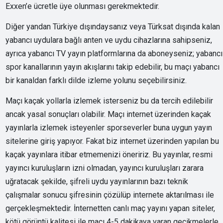
Exxen’e ücretle üye olunması gerekmektedir.
Diğer yandan Türkiye dışındaysanız veya Türksat dışında kalan
yabancı uydulara bağlı anten ve uydu cihazlarına sahipseniz,
ayrıca yabancı TV yayın platformlarına da aboneyseniz; yabancı
spor kanallarının yayın akışlarını takip edebilir, bu maçı yabancı
bir kanaldan farklı dilde izleme yolunu seçebilirsiniz.
Maçı kaçak yollarla izlemek isterseniz bu da tercih edilebilir
ancak yasal sonuçları olabilir. Maçı internet üzerinden kaçak
yayınlarla izlemek isteyenler sporseverler buna uygun yayın
sitelerine giriş yapıyor. Fakat biz internet üzerinden yapılan bu
kaçak yayınlara itibar etmemenizi öneririz. Bu yayınlar, resmi
yayıncı kuruluşların izni olmadan, yayıncı kuruluşları zarara
uğratacak şekilde, şifreli uydu yayınlarının bazı teknik
çalışmalar sonucu şifresinin çözülüp internete aktarılması ile
gerçekleşmektedir. İnternetten canlı maç yayını yapan siteler,
kötü görüntü kalitesi ile maçı 4-5 dakikaya varan gecikmelerle