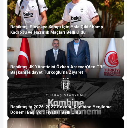
Beşiktaş, Slovakya Kampı İçin Yola Çıktı! Kamp
Kadrosu ve Hazırlık Maçları Belli Oldu
Beşiktaş JK Yöneticisi Özkan Arseven’den TBF
Başkanı Hidayet Türkoğlu’na Ziyaret
Beşiktaş’ta 2026-2027 Sezonu Kombine Yenileme
Dönemi Başlıyor: Fiyatlar Belli Oldu