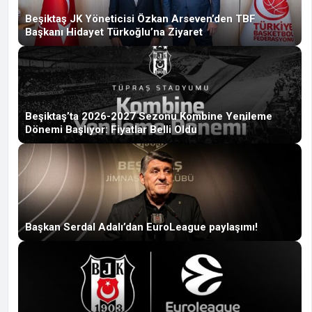
Beşiktaş JK Yöneticisi Özkan Arseven’den TBF
Başkanı Hidayet Türkoğlu’na Ziyaret
Beşiktaş’ta 2026-2027 Sezonu Kombine Yenileme
Dönemi Başlıyor: Fiyatlar Belli Oldu
Başkan Serdal Adalı’dan EuroLeague paylaşımı!