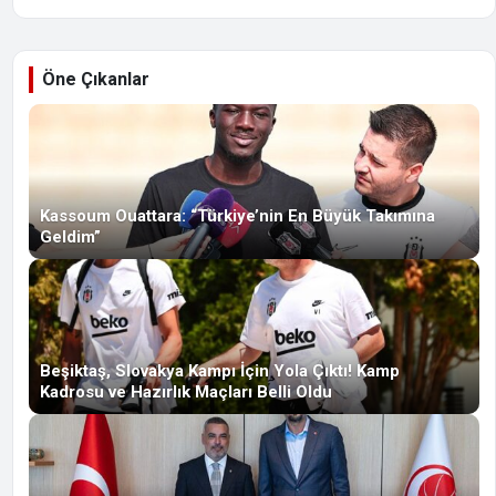
Öne Çıkanlar
Kassoum Ouattara: “Türkiye’nin En Büyük Takımına
Geldim”
Beşiktaş, Slovakya Kampı İçin Yola Çıktı! Kamp
Kadrosu ve Hazırlık Maçları Belli Oldu