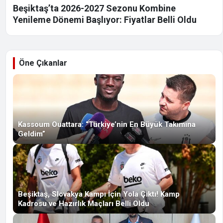
Beşiktaş’ta 2026-2027 Sezonu Kombine
Yenileme Dönemi Başlıyor: Fiyatlar Belli Oldu
Öne Çıkanlar
Kassoum Ouattara: “Türkiye’nin En Büyük Takımına
Geldim”
Beşiktaş, Slovakya Kampı İçin Yola Çıktı! Kamp
Kadrosu ve Hazırlık Maçları Belli Oldu