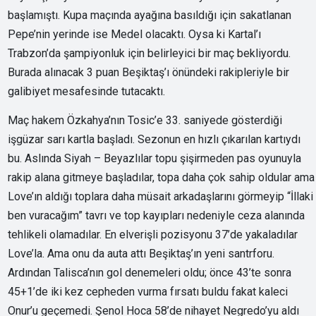
başlamıştı. Kupa maçında ayağına basıldığı için sakatlanan
Pepe’nin yerinde ise Medel olacaktı. Oysa ki Kartal’ı
Trabzon’da şampiyonluk için belirleyici bir maç bekliyordu.
Burada alınacak 3 puan Beşiktaş’ı önündeki rakipleriyle bir
galibiyet mesafesinde tutacaktı.
Maç hakem Özkahya’nın Tosic’e 33. saniyede gösterdiği
işgüzar sarı kartla başladı. Sezonun en hızlı çıkarılan kartıydı
bu. Aslında Siyah – Beyazlılar topu şişirmeden pas oyunuyla
rakip alana gitmeye başladılar, topa daha çok sahip oldular ama
Love’ın aldığı toplara daha müsait arkadaşlarını görmeyip “İllaki
ben vuracağım” tavrı ve top kayıpları nedeniyle ceza alanında
tehlikeli olamadılar. En elverişli pozisyonu 37’de yakaladılar
Love’la. Ama onu da auta attı Beşiktaş’ın yeni santrforu.
Ardından Talisca’nın gol denemeleri oldu; önce 43’te sonra
45+1’de iki kez cepheden vurma fırsatı buldu fakat kaleci
Onur’u geçemedi. Şenol Hoca 58’de nihayet Negredo’yu aldı