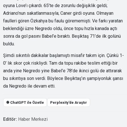
oyuna Love’ı çıkardı. 65’te de zorunlu değişiklik geldi;
Adriano’nun sakatlanmasıyla; Caner girdi oyuna. Olmayan
faulleri gören Özkahya bu faulu görememişti. Ve farkı yaratan
beklendiği üzre Negredo oldu, önce topu hızla kanada açtı
sonra da gol pasını Babel’e bıraktı. Beşiktaş 71’de ilk golünü
buldu.
Şimdi sıkıntılı dakikalar başlamıştı misafir takım için. Çünkü 1-
0’ lık skor çok riskliydi. Tam da topu rakibe teslim ettiği bir
anda yine Negredo yine Babel’e 78’de ikinci golü de attırarak
bu sıkıntıya son verdi. Böylece Beşiktaş’ın şampiyonluk şansı
da Negredo ile devam etti.
֎ ChatGPT ile Özetle
Perplexity’de Araştır
Editör:
Haber Merkezi