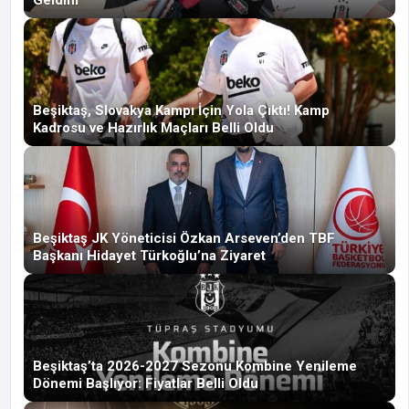
Beşiktaş, Slovakya Kampı İçin Yola Çıktı! Kamp
Kadrosu ve Hazırlık Maçları Belli Oldu
Beşiktaş JK Yöneticisi Özkan Arseven’den TBF
Başkanı Hidayet Türkoğlu’na Ziyaret
Beşiktaş’ta 2026-2027 Sezonu Kombine Yenileme
Dönemi Başlıyor: Fiyatlar Belli Oldu