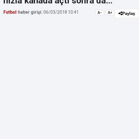
hızla kanada açtı sonra da…”
Futbol
•
haber girişi:
06/03/2018 10:41
A−
A+
Paylaş