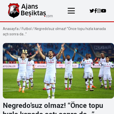
Anasayfa
/
Futbol
/
Negredo’suz olmaz! “Önce topu hızla kanada
açtı sonra da…”
Negredo’suz olmaz! “Önce topu