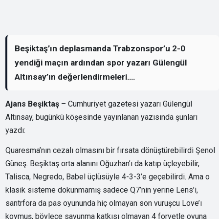
Beşiktaş’ın deplasmanda Trabzonspor’u 2-0
yendiği maçın ardından spor yazarı Gülengül
Altınsay’ın değerlendirmeleri….
Ajans Beşiktaş –
Cumhuriyet gazetesi yazarı Gülengül
Altınsay, bugünkü köşesinde yayınlanan yazısında şunları
yazdı:
Quaresma’nın cezalı olmasını bir fırsata dönüştürebilirdi Şenol
Güneş. Beşiktaş orta alanını Oğuzhan’ı da katıp üçleyebilir,
Talisca, Negredo, Babel üçlüsüyle 4-3-3’e geçebilirdi. Ama o
klasik sisteme dokunmamış sadece Q7’nin yerine Lens’i,
santrfora da pas oyununda hiç olmayan son vuruşcu Love’ı
koymuş, böylece savunma katkısı olmayan 4 forvetle oyuna