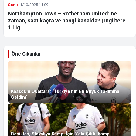
Canlı
11/10/2025 14:09
Northampton Town – Rotherham United: ne
zaman, saat kaçta ve hangi kanalda? | İngiltere
1.Lig
Öne Çıkanlar
Kassoum Ouattara: “Türkiye’nin En Büyük Takımına
Geldim”
Beşiktaş, Slovakya Kampı İçin Yola Çıktı! Kamp