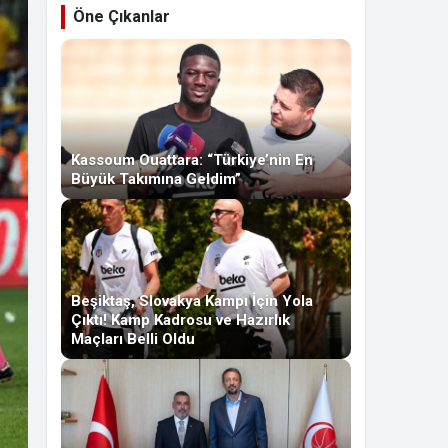
Öne Çıkanlar
Kassoum Ouattara: “Türkiye’nin En
Büyük Takımına Geldim”
Beşiktaş, Slovakya Kampı İçin Yola
Çıktı! Kamp Kadrosu ve Hazırlık
Maçları Belli Oldu