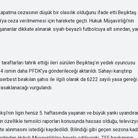
apatma cezasının düşük bir olasılık olduğunu ifade etti.Beşiktaş 
’ya ceza verilmemesi için harekete geçti. Hukuk Müşavirliği’nin
ananlar dikkate alınarak siyah-beyazlı futbolcuya alt sınırdan, ya
raftarları tahrik ettiği ileri sürülen Beşiktaş’ın yedek oyuncusu
 ismin daha PFDK’ya gönderileceği aktarıldı. Sahayı karıştırıp
erbest bırakılan şahıs ile ilgili olarak da 6222 sayılı yasa gereği
 yasaklanacağı vurgulandı.
i’nin ligin henüz 5. haftasında yaşanan ve büyük yankı uyandıra
in özellikle temsilci raporları konusunda hassas olduğu, televizy
te alınmasını istediği kaydedildi. Bilindiği gibi geçen sezona kad
, ardından Hukuk Müşavirliği’ne havale ediliyordu. TFF başkanının