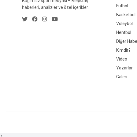
Bağımsız spor medyası – Beşiktaş
Futbol
haberleri, analizler ve özel içerikler.
Basketbol
Voleybol
Hentbol
Diğer Habe
Kimdir?
Video
Yazarlar
Galeri
↑