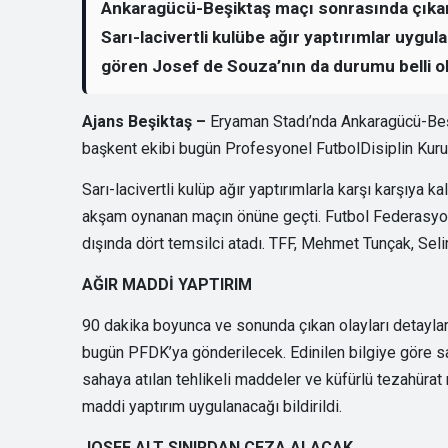
Ankaragücü-Beşiktaş maçı sonrasında çıkan 
Sarı-lacivertli kulübe ağır yaptırımlar uygula
gören Josef de Souza’nın da durumu belli o
Ajans Beşiktaş –
Eryaman Stadı’nda Ankaragücü-Beş
başkent ekibi bugün Profesyonel FutbolDisiplin Kuru
Sarı-lacivertli kulüp ağır yaptırımlarla karşı karşıya
akşam oynanan maçın önüne geçti. Futbol Federasyon
dışında dört temsilci atadı. TFF, Mehmet Tunçak, Sel
AĞIR MADDİ YAPTIRIM
90 dakika boyunca ve sonunda çıkan olayları detaylar
bugün PFDK’ya gönderilecek. Edinilen bilgiye göre s
sahaya atılan tehlikeli maddeler ve küfürlü tezahürat
maddi yaptırım uygulanacağı bildirildi.
JOSEF ALT SINIRDAN CEZA ALACAK