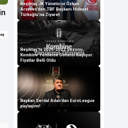
Beşiktaş JK Yöneticisi Özkan
Arseven’den TBF Başkanı Hidayet
in
Türkoğlu’na Ziyaret
laş
Beşiktaş’ta 2026-2027 Sezonu
Kombine Yenileme Dönemi Başlıyor:
Fiyatlar Belli Oldu
Başkan Serdal Adalı’dan EuroLeague
paylaşımı!