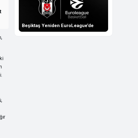
t
Beşiktaş Yeniden EuroLeague’de
,
ki
n
.
ü,
ğır