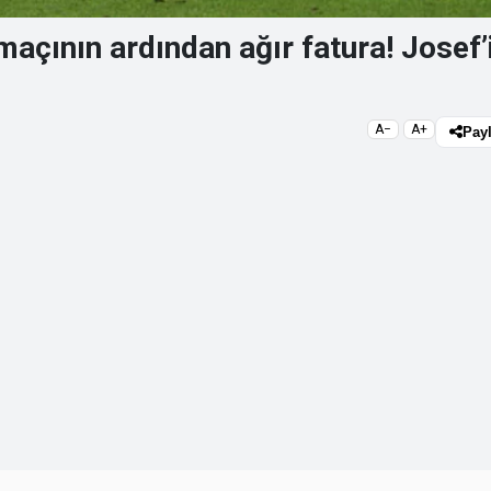
açının ardından ağır fatura! Josef’
A−
A+
Pay