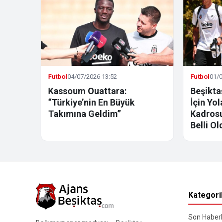
Futbol
04/07/2026 13:52
Futbol
01/0
Kassoum Ouattara:
Beşikta
“Türkiye’nin En Büyük
İçin Yo
Takımına Geldim”
Kadrosu
Belli Ol
Kategori
Son Haberl