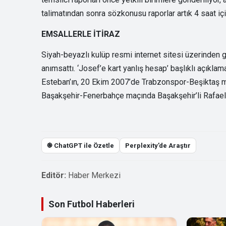
talimatından sonra sözkonusu raporlar artık 4 saat içi
EMSALLERLE İTİRAZ
Siyah-beyazlı kulüp resmi internet sitesi üzerinden 
anımsattı. ‘Josef’e kart yanlış hesap’ başlıklı açıkl
Esteban’ın, 20 Ekim 2007’de Trabzonspor-Beşiktaş ma
Başakşehir-Fenerbahçe maçında Başakşehir’li Rafael’in
֎ ChatGPT ile Özetle
Perplexity’de Araştır
Editör:
Haber Merkezi
Son Futbol Haberleri