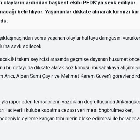
olayların ardından başkent ekibi PFDK’ya sevk ediliyor.
nacağı belirtiliyor. Yaşananlar dikkate alınarak kırmızı kar
ldu.
iktaşmaçından sonra yaşanan olaylar haftaya damgasını vururken
lu’na sevk edilecek.
 kalacak.İki takım seyircisi arasında geçmişe dayanan husumet önce
u bu detayı da dikkate alarak söz konusu müsabakaya alışılmışı
im Arıcı, Alpen Sami Çayır ve Mehmet Kerem Güven’i görevlendirdi
ıyla rapor eden temsilcilerin yazdıkları doğrultusunda Ankaragüc
arı-lacivertli kulübe kapatma cezası verilmesi öngörülmezken,
 nedeniyle eyleme karışan tribünlerin bloke edilmesi ile beraber a