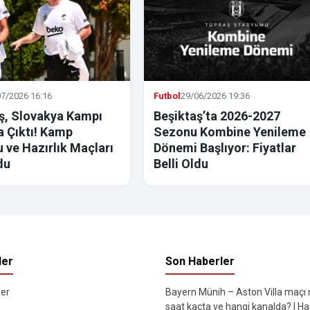
7/2026 16:16
Futbol
29/06/2026 19:36
ş, Slovakya Kampı
Beşiktaş’ta 2026-2027
la Çıktı! Kamp
Sezonu Kombine Yenileme
 ve Hazırlık Maçları
Dönemi Başlıyor: Fiyatlar
du
Belli Oldu
ler
Son Haberler
er
Bayern Münih – Aston Villa maçı
saat kaçta ve hangi kanalda? | Haz