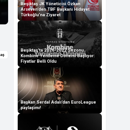
Beşiktaş JK Yöneticisi Özkan
Arseven’den TBF Başkanı Hidayet
Türkoğlu’na Ziyaret
Beşiktaş’ta 2026-2027 Sezonu
laş
Kombine Yenileme Dönemi Başlıyor:
Fiyatlar Belli Oldu
Başkan Serdal Adalı’dan EuroLeague
paylaşımı!