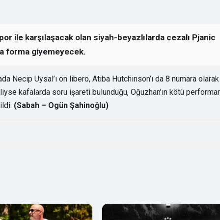
 ile karşılaşacak olan siyah-beyazlılarda cezalı Pjanic
uza forma giyemeyecek.
da Necip Uysal’ı ön libero, Atiba Hutchinson’ı da 8 numara olarak
iliyse kafalarda soru işareti bulunduğu, Oğuzhan’ın kötü performa
ldi.
(Sabah – Ogün Şahinoğlu)