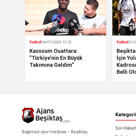
Futbol
04/07/2026 13:52
Futbol
01/0
Kassoum Ouattara:
Beşikta
“Türkiye’nin En Büyük
İçin Yo
Takımına Geldim”
Kadrosu
Belli Ol
Kategori
Son Haberl
Bağımsız spor medyası – Beşiktaş