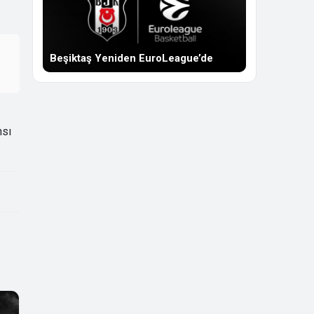
Beşiktaş Yeniden EuroLeague’de
nsı