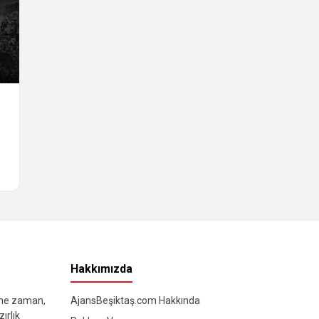
Hakkımızda
 ne zaman,
AjansBeşiktaş.com Hakkında
ırlık