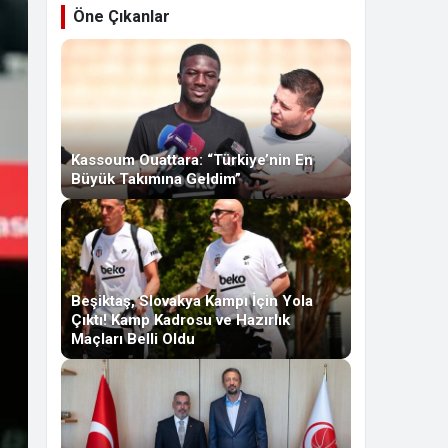
Öne Çıkanlar
Kassoum Ouattara: “Türkiye’nin En
Büyük Takımına Geldim”
Beşiktaş, Slovakya Kampı İçin Yola
Çıktı! Kamp Kadrosu ve Hazırlık
Maçları Belli Oldu