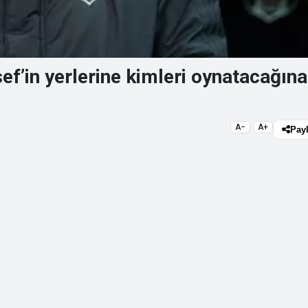
ef’in yerlerine kimleri oynatacağına
A−
A+
Pay