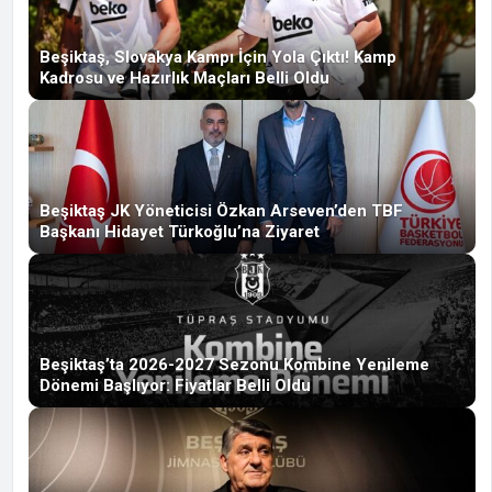
Beşiktaş, Slovakya Kampı İçin Yola Çıktı! Kamp
Kadrosu ve Hazırlık Maçları Belli Oldu
Beşiktaş JK Yöneticisi Özkan Arseven’den TBF
Başkanı Hidayet Türkoğlu’na Ziyaret
Beşiktaş’ta 2026-2027 Sezonu Kombine Yenileme
Dönemi Başlıyor: Fiyatlar Belli Oldu