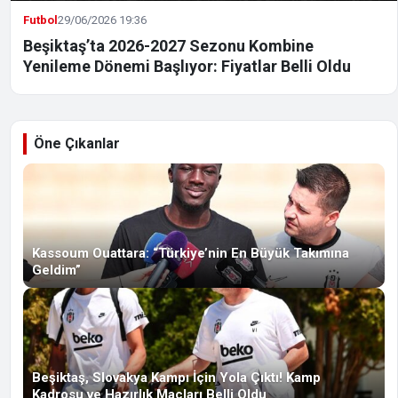
Futbol
29/06/2026 19:36
Beşiktaş’ta 2026-2027 Sezonu Kombine
Yenileme Dönemi Başlıyor: Fiyatlar Belli Oldu
Öne Çıkanlar
Kassoum Ouattara: “Türkiye’nin En Büyük Takımına
Geldim”
Beşiktaş, Slovakya Kampı İçin Yola Çıktı! Kamp
Kadrosu ve Hazırlık Maçları Belli Oldu