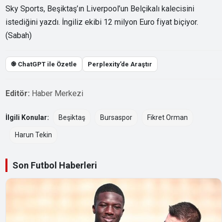
Sky Sports, Beşiktaş’ın Liverpool’un Belçikalı kalecisini
istediğini yazdı. İngiliz ekibi 12 milyon Euro fiyat biçiyor.
(Sabah)
֎ ChatGPT ile Özetle
Perplexity’de Araştır
Editör:
Haber Merkezi
İlgili Konular:
Beşiktaş
Bursaspor
Fikret Orman
Harun Tekin
Son Futbol Haberleri