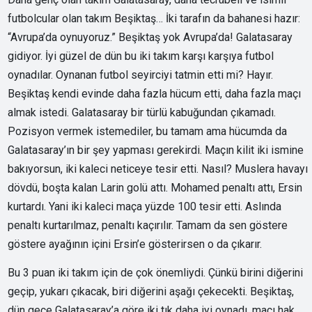
futbolcular olan takım Beşiktaş… İki tarafın da bahanesi hazır:
“Avrupa’da oynuyoruz.” Beşiktaş yok Avrupa’da! Galatasaray
gidiyor. İyi güzel de dün bu iki takım karşı karşıya futbol
oynadılar. Oynanan futbol seyirciyi tatmin etti mi? Hayır.
Beşiktaş kendi evinde daha fazla hücum etti, daha fazla maçı
almak istedi. Galatasaray bir türlü kabuğundan çıkamadı.
Pozisyon vermek istemediler, bu tamam ama hücumda da
Galatasaray’ın bir şey yapması gerekirdi. Maçın kilit iki ismine
bakıyorsun, iki kaleci neticeye tesir etti. Nasıl? Muslera havayı
dövdü, boşta kalan Larin golü attı. Mohamed penaltı attı, Ersin
kurtardı. Yani iki kaleci maça yüzde 100 tesir etti. Aslında
penaltı kurtarılmaz, penaltı kaçırılır. Tamam da sen göstere
göstere ayağının içini Ersin’e gösterirsen o da çıkarır.
Bu 3 puan iki takım için de çok önemliydi. Çünkü birini diğerini
geçip, yukarı çıkacak, biri diğerini aşağı çekecekti. Beşiktaş,
dün gece Galatasaray’a göre iki tık daha iyi oynadı, maçı hak