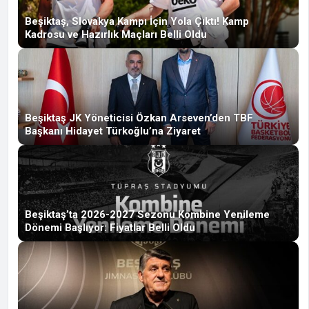
Beşiktaş, Slovakya Kampı İçin Yola Çıktı! Kamp
Kadrosu ve Hazırlık Maçları Belli Oldu
Beşiktaş JK Yöneticisi Özkan Arseven’den TBF
Başkanı Hidayet Türkoğlu’na Ziyaret
Beşiktaş’ta 2026-2027 Sezonu Kombine Yenileme
Dönemi Başlıyor: Fiyatlar Belli Oldu