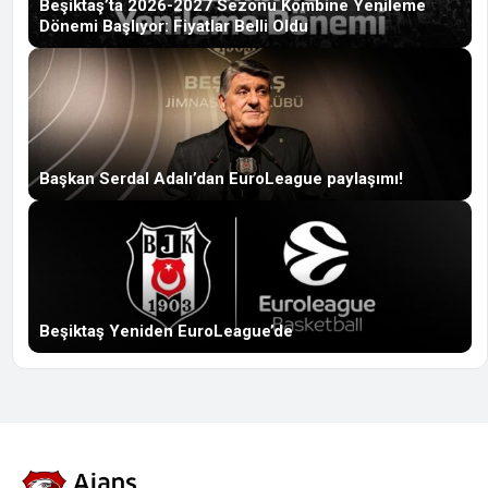
Beşiktaş’ta 2026-2027 Sezonu Kombine Yenileme
Dönemi Başlıyor: Fiyatlar Belli Oldu
Başkan Serdal Adalı’dan EuroLeague paylaşımı!
Beşiktaş Yeniden EuroLeague’de