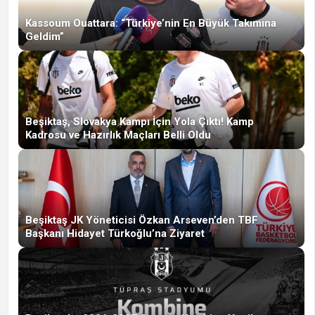
Kassoum Ouattara: “Türkiye’nin En Büyük Takımına
Geldim”
Beşiktaş, Slovakya Kampı İçin Yola Çıktı! Kamp
Kadrosu ve Hazırlık Maçları Belli Oldu
Beşiktaş JK Yöneticisi Özkan Arseven’den TBF
Başkanı Hidayet Türkoğlu’na Ziyaret