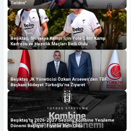
Geldim”
Beşiktaş, Slovakya Kampı İçin Yola Çıktı! Kamp
Kadrosu ve Hazırlık Maçları Belli Oldu
Beşiktaş JK Yöneticisi Özkan Arseven’den TBF
Başkanı Hidayet Türkoğlu’na Ziyaret
Beşiktaş’ta 2026-2027 Sezonu Kombine Yenileme
Dönemi Başlıyor: Fiyatlar Belli Oldu