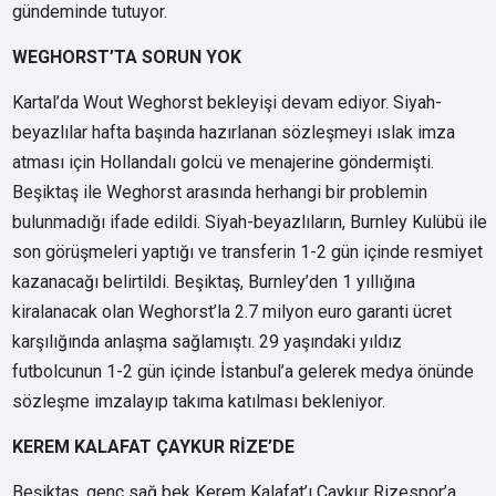
gündeminde tutuyor.
WEGHORST’TA SORUN YOK
Kartal’da Wout Weghorst bekleyişi devam ediyor. Siyah-
beyazlılar hafta başında hazırlanan sözleşmeyi ıslak imza
atması için Hollandalı golcü ve menajerine göndermişti.
Beşiktaş ile Weghorst arasında herhangi bir problemin
bulunmadığı ifade edildi. Siyah-beyazlıların, Burnley Kulübü ile
son görüşmeleri yaptığı ve transferin 1-2 gün içinde resmiyet
kazanacağı belirtildi. Beşiktaş, Burnley’den 1 yıllığına
kiralanacak olan Weghorst’la 2.7 milyon euro garanti ücret
karşılığında anlaşma sağlamıştı. 29 yaşındaki yıldız
futbolcunun 1-2 gün içinde İstanbul’a gelerek medya önünde
sözleşme imzalayıp takıma katılması bekleniyor.
KEREM KALAFAT ÇAYKUR RİZE’DE
Beşiktaş, genç sağ bek Kerem Kalafat’ı Çaykur Rizespor’a