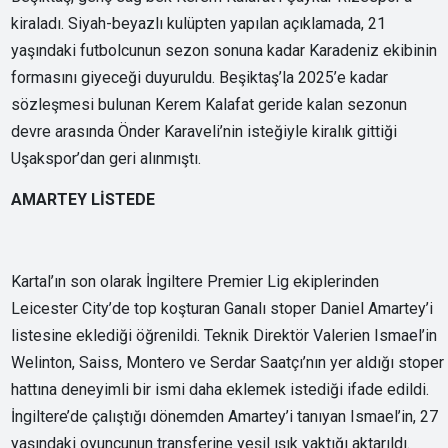
kiraladı. Siyah-beyazlı kulüpten yapılan açıklamada, 21
yaşındaki futbolcunun sezon sonuna kadar Karadeniz ekibinin
formasını giyeceği duyuruldu. Beşiktaş’la 2025’e kadar
sözleşmesi bulunan Kerem Kalafat geride kalan sezonun
devre arasında Önder Karaveli’nin isteğiyle kiralık gittiği
Uşakspor’dan geri alınmıştı.
AMARTEY LİSTEDE
Kartal’ın son olarak İngiltere Premier Lig ekiplerinden
Leicester City’de top koşturan Ganalı stoper Daniel Amartey’i
listesine eklediği öğrenildi. Teknik Direktör Valerien Ismael’in
Welinton, Saiss, Montero ve Serdar Saatçı’nın yer aldığı stoper
hattına deneyimli bir ismi daha eklemek istediği ifade edildi.
İngiltere’de çalıştığı dönemden Amartey’i tanıyan Ismael’in, 27
yaşındaki oyuncunun transferine yeşil ışık yaktığı aktarıldı.