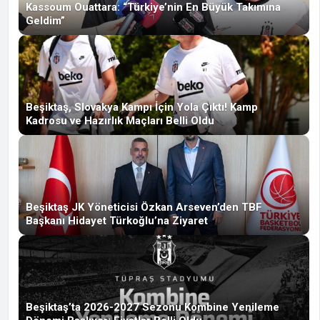
Kassoum Ouattara: “Türkiye’nin En Büyük Takımına
Geldim”
Beşiktaş, Slovakya Kampı İçin Yola Çıktı! Kamp
Kadrosu ve Hazırlık Maçları Belli Oldu
Beşiktaş JK Yöneticisi Özkan Arseven’den TBF
Başkanı Hidayet Türkoğlu’na Ziyaret
Beşiktaş’ta 2026-2027 Sezonu Kombine Yenileme