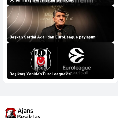
Dönemi Başlıyor: Fiyatlar Belli Oldu
Başkan Serdal Adalı’dan EuroLeague paylaşımı!
Beşiktaş Yeniden EuroLeague’de