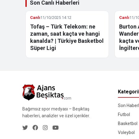
Son Canlı Haberleri
Canlı
11/10/2025 14:12
Canlı
11/10
Tofaş – Türk Telekom: ne
Burton 
zaman, saat kaçta ve hangi
Wandere
kanalda? | Türkiye Basketbol
kaçta v
Süper Ligi
İngilter
Kategori
Son Haberl
Bağımsız spor medyası – Beşiktaş
Futbol
haberleri, analizler ve özel içerikler.
Basketbol
Voleybol