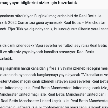
ç yayın bilgilerini sizler için hazırladık.
ışmalarını sürdürüyor. Bugünkü maçlardan biri de Real Betis ile
Aralık 2022 Cumartesi günü oynanacak Real Betis – Manchester
andı. Eğer Türkiye dışındaysanız, bulunduğunuz ülkenin yerel saat
da canlı izlenecek? Sporseverler ve futbol seyircisi Real Betis 
ve şifresiz yayınlayacak kanalları araştırıyor. Real Betis
zırladık.
arşılaşmanın hangi kanaldan şifresiz yayınla izlenebileceğini mer
ed arasında oynanacak karşılaşmayı yayınlayacak TV kanallarını v
chester United maçını canlı izlemek isteyen sporseverler Real Beti
r United maçı izle, Real Betis Manchester United maçı canlı izle,
Manchester United maçı izle, Real Betis Manchester United canlı
, Real Betis Manchester United kaçak izle, Real Betis Mancheste
ed maçını şifresiz izle. Futbolseverler bu maçı canlı izlemek için