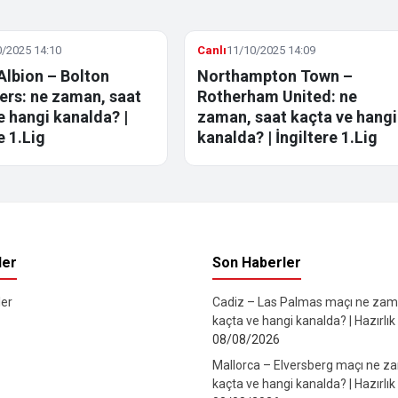
/2025 14:10
Canlı
11/10/2025 14:09
Albion – Bolton
Northampton Town –
rs: ne zaman, saat
Rotherham United: ne
e hangi kanalda? |
zaman, saat kaçta ve hangi
e 1.Lig
kanalda? | İngiltere 1.Lig
ler
Son Haberler
er
Cadiz – Las Palmas maçı ne zam
kaçta ve hangi kanalda? | Hazırlık
08/08/2026
Mallorca – Elversberg maçı ne z
kaçta ve hangi kanalda? | Hazırlık