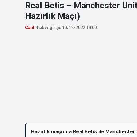
Real Betis – Manchester Uni
Hazırlık Maçı)
Canlı
•
haber girişi:
10/12/2022 19:00
Hazırlık maçında Real Betis ile Manchester 