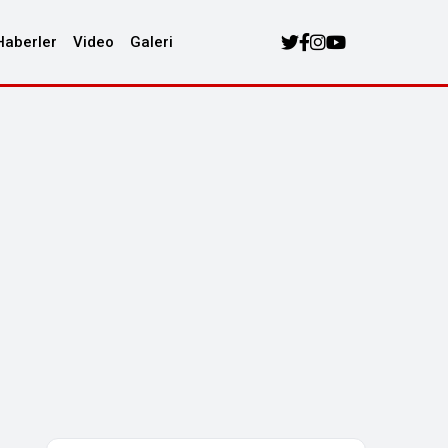
Haberler
Video
Galeri