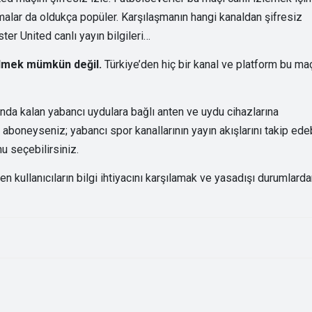
ramalar da oldukça popüler. Karşılaşmanın hangi kanaldan şifresiz
er United canlı yayın bilgileri…
bilmek mümkün değil.
Türkiye’den hiç bir kanal ve platform bu ma
nda kalan yabancı uydulara bağlı anten ve uydu cihazlarına
aboneyseniz; yabancı spor kanallarının yayın akışlarını takip edebi
u seçebilirsiniz.
kullanıcıların bilgi ihtiyacını karşılamak ve yasadışı durumlard