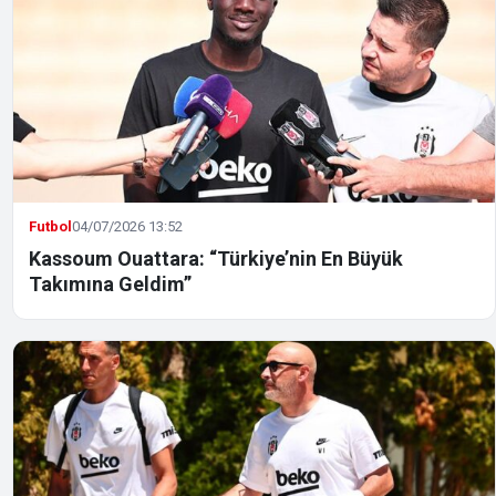
Futbol
04/07/2026 13:52
Kassoum Ouattara: “Türkiye’nin En Büyük
Takımına Geldim”