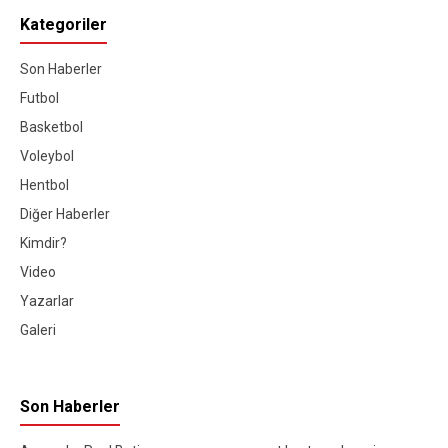
Kategoriler
Son Haberler
Futbol
Basketbol
Voleybol
Hentbol
Diğer Haberler
Kimdir?
Video
Yazarlar
Galeri
Son Haberler