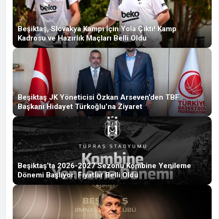
Beşiktaş, Slovakya Kampı İçin Yola Çıktı! Kamp
Kadrosu ve Hazırlık Maçları Belli Oldu
Beşiktaş JK Yöneticisi Özkan Arseven’den TBF
Başkanı Hidayet Türkoğlu’na Ziyaret
Beşiktaş’ta 2026-2027 Sezonu Kombine Yenileme
Dönemi Başlıyor: Fiyatlar Belli Oldu