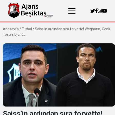
Anasayfa
/
Futbol
/
Saiss’in ardından sıra forvette! Weghorst, Cenk
Tosun, Djuric…
Saiss’in ardından sıra forvette!