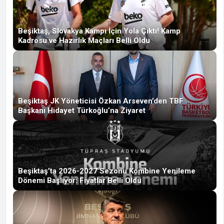
Beşiktaş, Slovakya Kampı İçin Yola Çıktı! Kamp
Kadrosu ve Hazırlık Maçları Belli Oldu
Beşiktaş JK Yöneticisi Özkan Arseven’den TBF
Başkanı Hidayet Türkoğlu’na Ziyaret
Beşiktaş’ta 2026-2027 Sezonu Kombine Yenileme
Dönemi Başlıyor: Fiyatlar Belli Oldu