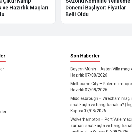
la Çıktı! Kamp
Sezonu Kombine Yenileme
 ve Hazırlık Maçları
Dönemi Başlıyor: Fiyatlar
du
Belli Oldu
ler
Son Haberler
er
Bayern Münih – Aston Villa maçı ca
Hazırlık
07/08/2026
Melbourne City – Palermo maçı can
Hazırlık
07/08/2026
Middlesbrough – Wrexham maçı
saat kaçta ve hangi kanalda? | İng
Kupası
07/08/2026
rler
Wolverhampton – Port Vale maçı
zaman, saat kaçta ve hangi kanal
İngiltere Lig Kupası
07/08/2026