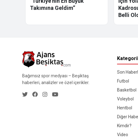
“Türkiye’nin En Büyük
İçin Yo
Takımına Geldim”
Kadrosu
Belli Ol
Kategori
Son Haberl
Bağımsız spor medyası – Beşiktaş
Futbol
haberleri, analizler ve özel içerikler.
Basketbol
Voleybol
Hentbol
Diğer Habe
Kimdir?
Video