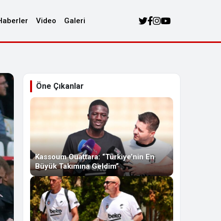
Haberler
Video
Galeri
Öne Çıkanlar
Kassoum Ouattara: “Türkiye’nin En
Büyük Takımına Geldim”