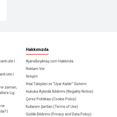
Hakkımızda
nlı izle |
AjansBeşiktaş.com Hakkında
Reklam Ver
lı izle |
İletişim
İhlal Talepleri ve “Uyar Kaldır” Sistemi
 ne zaman,
Hukuka Aykırılık Bildirimi (Illegality Notice)
iltere Lig
Çerez Politikası (Cookie Policy)
 ne
Kullanım Şartları (Terms of Use)
da? |
Gizlilik Bildirimi (Privacy and Data Policy)