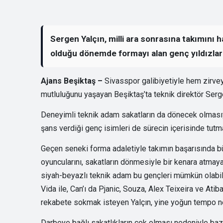
Sergen Yalçın, milli ara sonrasına takımını
olduğu dönemde formayı alan genç yıldızla
Ajans Beşiktaş –
Sivasspor galibiyetiyle hem zirve
mutluluğunu yaşayan Beşiktaş’ta teknik direktör Sergen
Deneyimli teknik adam sakatların da dönecek olmasıyl
şans verdiği genç isimleri de sürecin içerisinde tu
Geçen seneki forma adaletiyle takımın başarısında büy
oyuncularını, sakatların dönmesiyle bir kenara atma
siyah-beyazlı teknik adam bu gençleri mümkün olabildi
Vida ile, Can’ı da Pjanic, Souza, Alex Teixeira ve Atib
rekabete sokmak isteyen Yalçın, yine yoğun tempo ne
Darbeye bağlı sakatlıkların çok olması nedeniyle bazı 