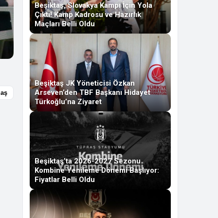
Beşiktaş, Slovakya Kampı İçin Yola
Çıktı! Kamp Kadrosu ve Hazırlık
Maçları Belli Oldu
Beşiktaş JK Yöneticisi Özkan
Arseven’den TBF Başkanı Hidayet
laş
Türkoğlu’na Ziyaret
Beşiktaş’ta 2026-2027 Sezonu
Kombine Yenileme Dönemi Başlıyor:
Fiyatlar Belli Oldu