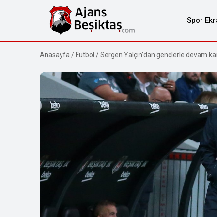
Spor Ekr
Anasayfa
/
Futbol
/
Sergen Yalçın’dan gençlerle devam kar