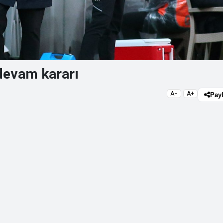
 devam kararı
A−
A+
Pay