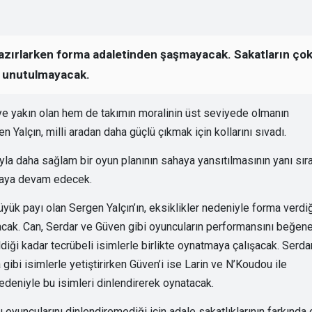
 hazırlarken forma adaletinden şaşmayacak. Sakatların ço
r unutulmayacak.
ye yakın olan hem de takımın moralinin üst seviyede olmanın
 Yalçın, milli aradan daha güçlü çıkmak için kollarını sıvadı.
a daha sağlam bir oyun planının sahaya yansıtılmasının yanı sıra
tmaya devam edecek.
ük payı olan Sergen Yalçın’ın, eksiklikler nedeniyle forma verdi
yacak. Can, Serdar ve Güven gibi oyuncuların performansını beğen
ği kadar tecrübeli isimlerle birlikte oynatmaya çalışacak. Serdar
a gibi isimlerle yetiştirirken Güven’i ise Larin ve N’Koudou ile
deniyle bu isimleri dinlendirerek oynatacak.
oyuncularını dinlendiremediği için adale sakatlıklarının farkında 