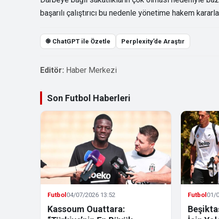
başarılı çalıştırıcı bu nedenle yönetime hakem kararl
֎ ChatGPT ile Özetle
Perplexity’de Araştır
Editör:
Haber Merkezi
Son Futbol Haberleri
Futbol
04/07/2026 13:52
Futbol
01/0
Kassoum Ouattara:
Beşikta