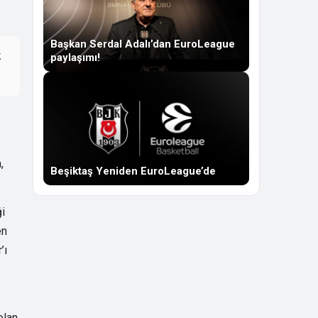
Başkan Serdal Adalı’dan EuroLeague
k
paylaşımı!
,
Beşiktaş Yeniden EuroLeague’de
ği
en
’ı
olan