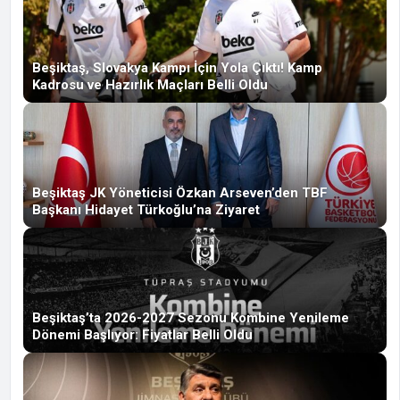
Beşiktaş, Slovakya Kampı İçin Yola Çıktı! Kamp
Kadrosu ve Hazırlık Maçları Belli Oldu
Beşiktaş JK Yöneticisi Özkan Arseven’den TBF
Başkanı Hidayet Türkoğlu’na Ziyaret
Beşiktaş’ta 2026-2027 Sezonu Kombine Yenileme
Dönemi Başlıyor: Fiyatlar Belli Oldu