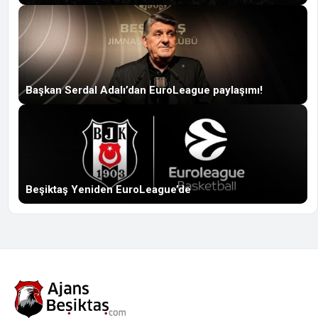
Başkan Serdal Adalı’dan EuroLeague paylaşımı!
Beşiktaş Yeniden EuroLeague’de