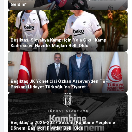
Geldim”
Beşiktaş, Slovakya Kampı İçin Yola Çıktı! Kamp
Kadrosu ve Hazırlık Maçları Belli Oldu
Beşiktaş JK Yöneticisi Özkan Arseven’den TBF
Başkanı Hidayet Türkoğlu’na Ziyaret
Beşiktaş’ta 2026-2027 Sezonu Kombine Yenileme
Dönemi Başlıyor: Fiyatlar Belli Oldu