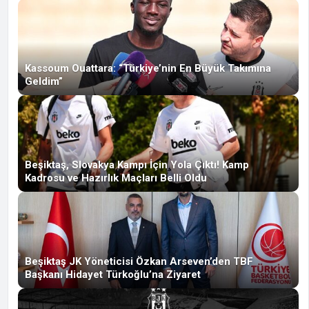
Kassoum Ouattara: “Türkiye’nin En Büyük Takımına
Geldim”
Beşiktaş, Slovakya Kampı İçin Yola Çıktı! Kamp
Kadrosu ve Hazırlık Maçları Belli Oldu
Beşiktaş JK Yöneticisi Özkan Arseven’den TBF
Başkanı Hidayet Türkoğlu’na Ziyaret