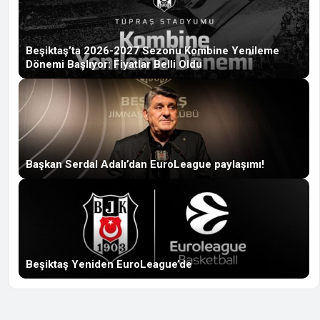
Beşiktaş’ta 2026-2027 Sezonu Kombine Yenileme
Dönemi Başlıyor: Fiyatlar Belli Oldu
Başkan Serdal Adalı’dan EuroLeague paylaşımı!
Beşiktaş Yeniden EuroLeague’de