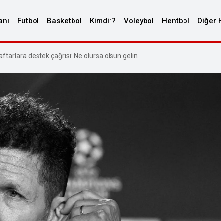
anı
Futbol
Basketbol
Kimdir?
Voleybol
Hentbol
Diğer 
tarlara destek çağrısı: Ne olursa olsun gelin