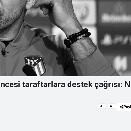
cesi taraftarlara destek çağrısı: 
A−
A+
Pay