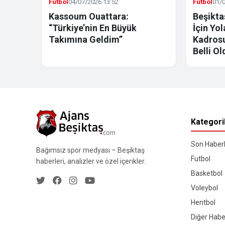
Futbol
04/07/2026 13:52
Futbol
01/0
Kassoum Ouattara:
Beşikta
“Türkiye’nin En Büyük
İçin Yo
Takımına Geldim”
Kadrosu
Belli Ol
Kategori
Son Haberl
Bağımsız spor medyası – Beşiktaş
Futbol
haberleri, analizler ve özel içerikler.
Basketbol
Voleybol
Hentbol
Diğer Habe