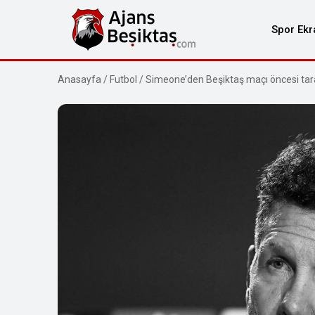
Spor Ekr
Anasayfa
/
Futbol
/
Simeone’den Beşiktaş maçı öncesi taraf