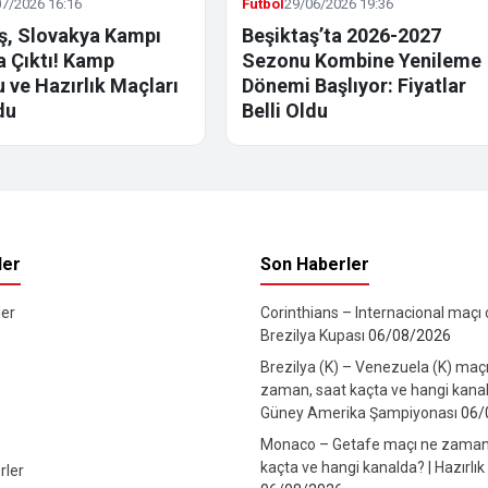
7/2026 16:16
Futbol
29/06/2026 19:36
ş, Slovakya Kampı
Beşiktaş’ta 2026-2027
la Çıktı! Kamp
Sezonu Kombine Yenileme
 ve Hazırlık Maçları
Dönemi Başlıyor: Fiyatlar
du
Belli Oldu
ler
Son Haberler
er
Corinthians – Internacional maçı ca
Brezilya Kupası
06/08/2026
Brezilya (K) – Venezuela (K) maç
zaman, saat kaçta ve hangi kanal
Güney Amerika Şampiyonası
06/
Monaco – Getafe maçı ne zaman
kaçta ve hangi kanalda? | Hazırlık
rler