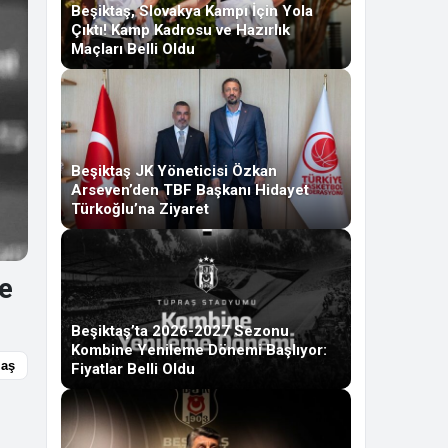
Beşiktaş, Slovakya Kampı İçin Yola
Çıktı! Kamp Kadrosu ve Hazırlık
Maçları Belli Oldu
Beşiktaş JK Yöneticisi Özkan
Arseven’den TBF Başkanı Hidayet
Türkoğlu’na Ziyaret
Ne
Beşiktaş’ta 2026-2027 Sezonu
Kombine Yenileme Dönemi Başlıyor:
laş
Fiyatlar Belli Oldu