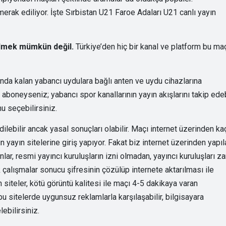
erak ediliyor. İşte Sırbistan U21 Faroe Adaları U21 canlı yayın
bilmek mümkün değil.
Türkiye’den hiç bir kanal ve platform bu ma
nda kalan yabancı uydulara bağlı anten ve uydu cihazlarına
aboneyseniz; yabancı spor kanallarının yayın akışlarını takip edebi
u seçebilirsiniz.
ilebilir ancak yasal sonuçları olabilir. Maçı internet üzerinden ka
 yayın sitelerine giriş yapıyor. Fakat biz internet üzerinden yapıl
lar, resmi yayıncı kuruluşların izni olmadan, yayıncı kuruluşları za
k çalışmalar sonucu şifresinin çözülüp internete aktarılması ile
siteler, kötü görüntü kalitesi ile maçı 4-5 dakikaya varan
 sitelerde uygunsuz reklamlarla karşılaşabilir, bilgisayara
ebilirsiniz.