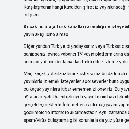
Karşılaşmanın hangi kanaldan şifresiz yayınlanacağı m
bilgileri…
Ancak bu maçı Türk kanalları aracılığı ile izleye
yayın akışı içine almadı.
Diğer yandan Türkiye dışındaysanız veya Türksat dışı
sahipseniz, ayrıca yabancı TV yayın platformlarına da 
bu maçı yabancı bir kanaldan farklı dilde izleme yolun
Maçı kaçak yollarla izlemek isterseniz bu da tercih ed
yayınlarla izlemek isteyenler sporseverler buna uygun
bu kaçak yayınlara itibar etmemenizi öneririz. Bu yayın
uğratacak şekilde, şifreli uydu yayınlarının bazı tekni
gerçekleşmektedir. İnternetten canlı maç yayını yapan 
gecikmelerle internete aktarmaktadır. Aynı zamanda bu
spam/virüs bulaştırma gibi sorunlarla da yüz yüze gel