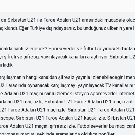
de Sırbistan U21 ile Faroe Adaları U21 arasındaki mücadele olac
ıklandı. Eğer Türkiye dışındaysanız, bulunduğunuz ülkenin yerel
nalda canlı izlenecek? Sporseverler ve futbol seyircisi Sırbistan
ifreli ve şifresiz yayınlayacak kanalları araştırıyor. Sırbistan U
ırladık.
arşılaşmanın hangi kanaldan şifresiz yayınla izlenebileceğini mer
ı U21 arasında oynanacak karşılaşmayı yayınlayacak TV kanallarını
aroe Adaları U21 maçını canlı izlemek isteyen sporseverler internet
daları U21 maçı izle, Sırbistan U21 Faroe Adaları U21 maçı canlı 
 U21 Faroe Adaları U21 maçı izle, Sırbistan U21 Faroe Adaları U21
riscope, Sırbistan U21 Faroe Adaları U21 kaçak izle, Sırbistan U2
aroe Adaları U21 maçını şifresiz izle. Futbolseverler bu maçı canl
mpiyonası maçları şeklinde aramalar da oldukça popüler.