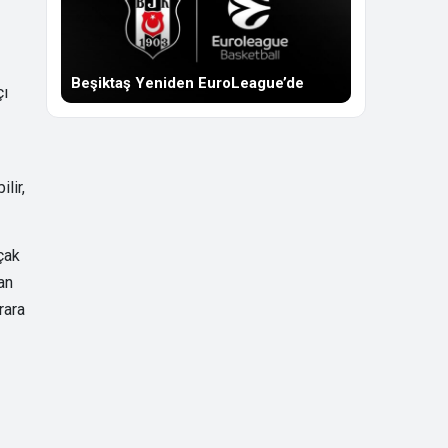
Beşiktaş Yeniden EuroLeague’de
çı
lir,
çak
an
rara