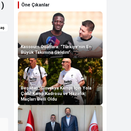
1)
Öne Çıkanlar
laş
Kassoum Ouattara: “Türkiye’nin En
Büyük Takımına Geldim”
Beşiktaş, Slovakya Kampı İçin Yola
Çıktı! Kamp Kadrosu ve Hazırlık
Maçları Belli Oldu