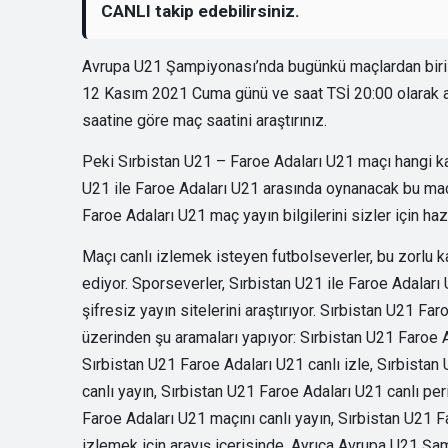
CANLI takip edebilirsiniz.
Avrupa U21 Şampiyonası’nda bugünkü maçlardan biri 
12 Kasım 2021 Cuma günü ve saat TSİ 20:00 olarak aç
saatine göre maç saatini araştırınız.
Peki Sırbistan U21 – Faroe Adaları U21 maçı hangi ka
U21 ile Faroe Adaları U21 arasında oynanacak bu maçı ş
Faroe Adaları U21 maç yayın bilgilerini sizler için haz
Maçı canlı izlemek isteyen futbolseverler, bu zorlu k
ediyor. Sporseverler, Sırbistan U21 ile Faroe Adalar
şifresiz yayın sitelerini araştırıyor. Sırbistan U21 F
üzerinden şu aramaları yapıyor: Sırbistan U21 Faroe A
Sırbistan U21 Faroe Adaları U21 canlı izle, Sırbistan
canlı yayın, Sırbistan U21 Faroe Adaları U21 canlı pe
Faroe Adaları U21 maçını canlı yayın, Sırbistan U21 F
izlemek için arayış içerisinde. Ayrıca Avrupa U21 Şa