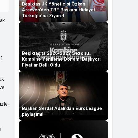
Beşiktaş JK Yöneticisi Özkan
Arseven’den TBF Başkanı Hidayet
Türkoğlu’na Ziyaret
ak.
Beşiktaş’ta 2026-2027 Sezonu
21
Kombine Yenileme Dönemi Başlıyor:
Fiyatlar Belli Oldu
ak
 ve
izle,
Başkan Serdal Adalı’dan EuroLeague
paylaşımı!
1
ı