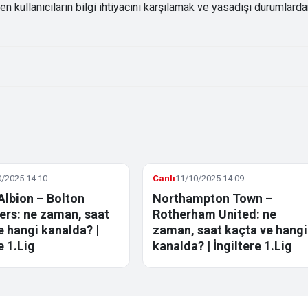
kullanıcıların bilgi ihtiyacını karşılamak ve yasadışı durumlard
/2025 14:10
Canlı
11/10/2025 14:09
Albion – Bolton
Northampton Town –
rs: ne zaman, saat
Rotherham United: ne
e hangi kanalda? |
zaman, saat kaçta ve hangi
e 1.Lig
kanalda? | İngiltere 1.Lig