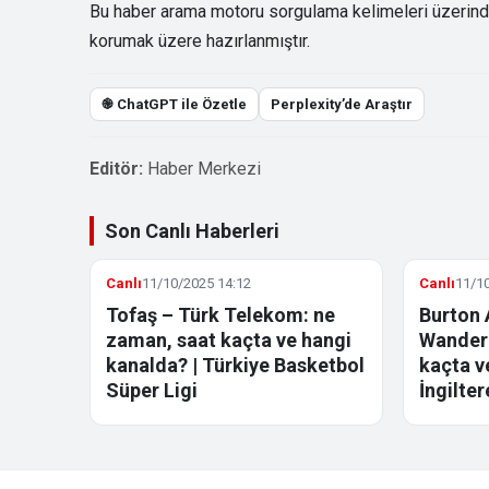
Bu haber arama motoru sorgulama kelimeleri üzerinden 
korumak üzere hazırlanmıştır.
֎ ChatGPT ile Özetle
Perplexity’de Araştır
Editör:
Haber Merkezi
Son Canlı Haberleri
Canlı
11/10/2025 14:12
Canlı
11/10
Tofaş – Türk Telekom: ne
Burton 
zaman, saat kaçta ve hangi
Wandere
kanalda? | Türkiye Basketbol
kaçta v
Süper Ligi
İngilter