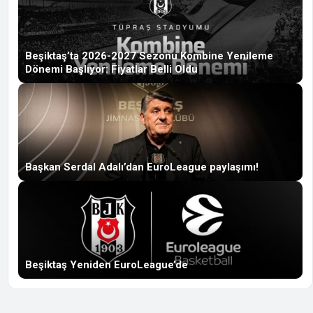
Beşiktaş’ta 2026-2027 Sezonu Kombine Yenileme
Dönemi Başlıyor: Fiyatlar Belli Oldu
Başkan Serdal Adalı’dan EuroLeague paylaşımı!
Beşiktaş Yeniden EuroLeague’de