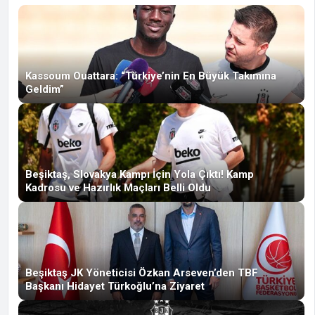
Kassoum Ouattara: “Türkiye’nin En Büyük Takımına
Geldim”
Beşiktaş, Slovakya Kampı İçin Yola Çıktı! Kamp
Kadrosu ve Hazırlık Maçları Belli Oldu
Beşiktaş JK Yöneticisi Özkan Arseven’den TBF
Başkanı Hidayet Türkoğlu’na Ziyaret