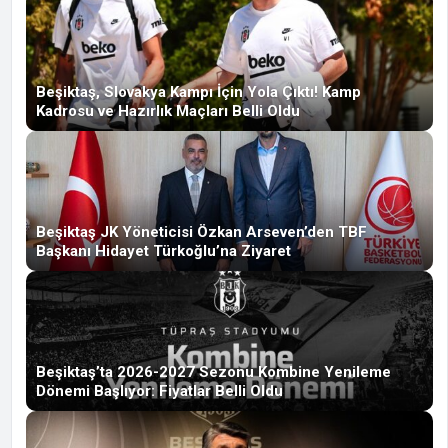
Beşiktaş, Slovakya Kampı İçin Yola Çıktı! Kamp
Kadrosu ve Hazırlık Maçları Belli Oldu
Beşiktaş JK Yöneticisi Özkan Arseven’den TBF
Başkanı Hidayet Türkoğlu’na Ziyaret
Beşiktaş’ta 2026-2027 Sezonu Kombine Yenileme
Dönemi Başlıyor: Fiyatlar Belli Oldu