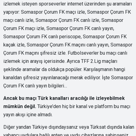
izlemek isteyen sporseverler internet üzerinden şu aramaları
yapıyor: Somaspor Çorum FK maçı izle, Somaspor Çorum FK
maçı canlı izle, Somaspor Çorum FK canlı izle, Somaspor
Çorum FK maçı izle, Somaspor Çorum FK canlı yayın,
Somaspor Çorum FK canlı periscope, Somaspor Çorum FK
kaçak izle, Somaspor Çorum FK maçını canlı yayın, Somaspor
Çorum FK maçını şifresiz izle. Futbolseverler bu maçı canlı
izlemek için arayış içerisinde. Ayrıca TFF 2.Lig maçları
şeklinde aramalar da oldukça popüler. Karşılaşmanın hangi
kanaldan şifresiz yayınlanacağı merak ediliyor. İşte Somaspor
Çorum FK canlı yayın bilgileri…
Ancak bu maçı Türk kanalları aracılığı ile izleyebilmek
mümkün değil.
Türkiye’den hiç bir kanal ve platform bu maçı
yayın akışı içine almadı.
Diğer yandan Türkiye dışındaysanız veya Türksat dışında kalan
yabancı uydulara bağlı anten ve uydu cihazlarına sahipseniz,