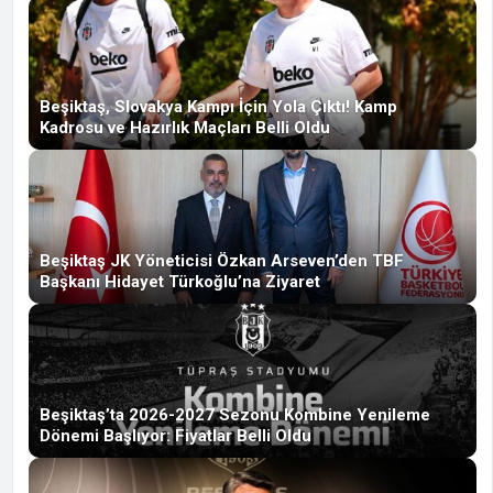
Beşiktaş, Slovakya Kampı İçin Yola Çıktı! Kamp
Kadrosu ve Hazırlık Maçları Belli Oldu
Beşiktaş JK Yöneticisi Özkan Arseven’den TBF
Başkanı Hidayet Türkoğlu’na Ziyaret
Beşiktaş’ta 2026-2027 Sezonu Kombine Yenileme
Dönemi Başlıyor: Fiyatlar Belli Oldu