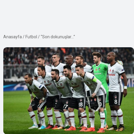
Anasayfa
/
Futbol
/
“Son dokunuşlar…”