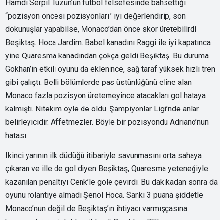
Hamdi Serpil Tüzün’ün futbol felsefesinde bahsettiği
“pozisyon öncesi pozisyonları” iyi değerlendirip, son
dokunuşlar yapabilse, Monaco’dan önce skor üretebilirdi
Beşiktaş. Hoca Jardim, Babel kanadını Raggi ile iyi kapatınca
yine Quaresma kanadından çokça geldi Beşiktaş. Bu duruma
Gokhan’in etkili oyunu da eklenince, sağ taraf yüksek hızlı tren
gibi çalıştı. Belli bölümlerde pas üstünlüğünü eline alan
Monaco fazla pozisyon üretemeyince atacakları gol hataya
kalmıştı. Nitekim öyle de oldu. Şampiyonlar Ligi’nde anlar
belirleyicidir. Affetmezler. Böyle bir pozisyondu Adriano’nun
hatası.
Ikinci yarının ilk düdüğü itibariyle savunmasını orta sahaya
çıkaran ve ille de gol diyen Beşiktaş, Quaresma yeteneğiyle
kazanılan penaltıyı Cenk’le gole çevirdi. Bu dakikadan sonra da
oyunu rölantiye almadı Şenol Hoca. Sanki 3 puana şiddetle
Monaco’nun değil de Beşiktaş’ın ihtiyacı varmışçasına