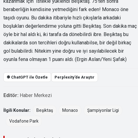
kazanmak için istekle yüklendi Beşiktaş. 75’ten sonra
beraberliğin kendisine yetmediğini fark eden! Monaco öne
taşıdı oyunu. Bu dakika itibariyle hızlı çıkışlarla arkadaki
boşlukları değerlendirme yoluna gitti Beşiktaş. Son dakika maç
öyle bir hal aldı ki, iki tarafa da dönebilirdi ibre. Beşiktaş bu
dakikalarda son tercihleri doğru kullanabilse, bir değil birkaç
gol bulabilirdi. Nitekim yine doğru ve iyi sayılabilecek bir
oyunla fena olmayan 1 puanı aldı. (Ergin Aslan/Yeni Şafak)
֎ ChatGPT ile Özetle
Perplexity’de Araştır
Editör:
Haber Merkezi
İlgili Konular:
Beşiktaş
Monaco
Şampiyonlar Ligi
Vodafone Park