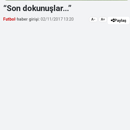
“Son dokunuşlar…”
Futbol
•
haber girişi:
02/11/2017 13:20
A−
A+
Paylaş