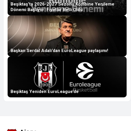
Beşiktaş’ta 2026-2027 Sezonu Kombine Yenileme
Dönemi Başlıyor: Fiyatlar Belli Oldu
Başkan Serdal Adalı’dan EuroLeague paylaşımı!
Beşiktaş Yeniden EuroLeague’de