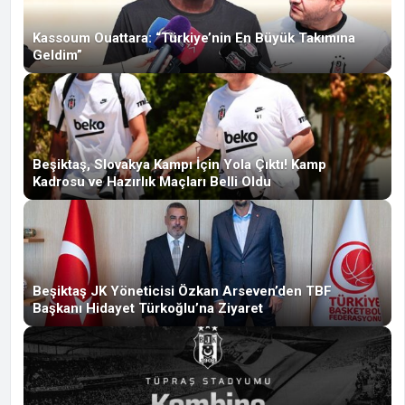
Kassoum Ouattara: “Türkiye’nin En Büyük Takımına
Geldim”
Beşiktaş, Slovakya Kampı İçin Yola Çıktı! Kamp
Kadrosu ve Hazırlık Maçları Belli Oldu
Beşiktaş JK Yöneticisi Özkan Arseven’den TBF
Başkanı Hidayet Türkoğlu’na Ziyaret