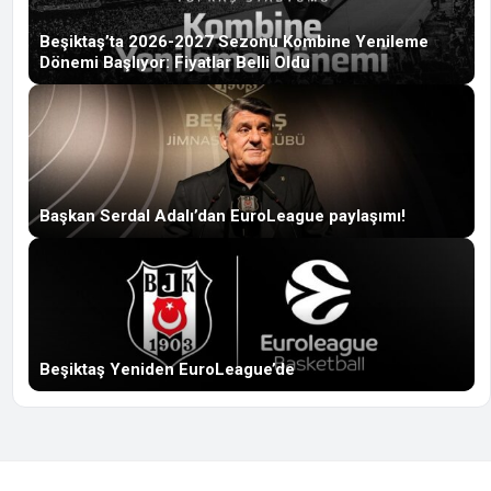
Beşiktaş’ta 2026-2027 Sezonu Kombine Yenileme
Dönemi Başlıyor: Fiyatlar Belli Oldu
Başkan Serdal Adalı’dan EuroLeague paylaşımı!
Beşiktaş Yeniden EuroLeague’de