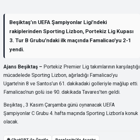
Beşiktaş’ın UEFA Şampiyonlar Ligi’ndeki
rakiplerinden Sporting Lizbon, Portekiz Lig Kupası
3. Tur B Grubu’ndaki ilk maçında Famalicao’yu 2-1
yendi.
Ajans Beşiktaş –
Portekiz Premier Lig takımlarının karşılaştığı
mücadelede Sporting Lizbon, ağırladığı Famalicao’yu
Ugarte’nin 8 ve Santos’un 61. dakikadaki golleriyle mağlup etti.
Famalicao’nun golü ise 90. dakikada Tavares’ten geldi.
Beşiktaş , 3 Kasım Çarşamba günü oynanacak UEFA
Şampiyonlar C Grubu 4. hafta maçında Sporting Lizbon’a konuk
olacak.
֎ ChatGPT ile Özetle
Perplexity’de Araştır