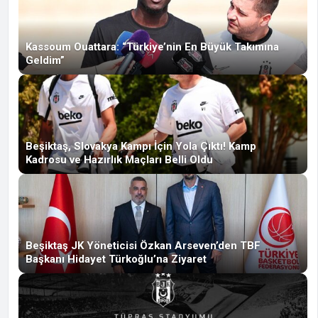
Kassoum Ouattara: “Türkiye’nin En Büyük Takımına
Geldim”
Beşiktaş, Slovakya Kampı İçin Yola Çıktı! Kamp
Kadrosu ve Hazırlık Maçları Belli Oldu
Beşiktaş JK Yöneticisi Özkan Arseven’den TBF
Başkanı Hidayet Türkoğlu’na Ziyaret